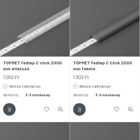
TOPMET fedlap C click 2000
TOPMET fedlap C Click 2000
mm átlátszó
mm fekete
1 050
Ft
1 303
Ft
Nincs raktáron
Nincs raktáron
Várható szállítás:
3-5 munkanap
Várható szállítás:
3-5 munkanap