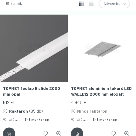
51
termék
TOPMET fedlap E slide 2000
TOPMET alumínium takaró LED
mm opál
WALLE12 2000 mm eloxált
612
Ft
4 940
Ft
Raktáron
(95 db)
Nincs raktáron
Várható szállítás:
3-5 munkanap
Várható szállítás:
3-5 munkanap