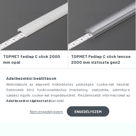
TOPMET fedlap C click 2000
TOPMET Fedlap C click lencse
mm opál
2000 mm víztiszta gen2
1 058
Ft
3 533
Ft
Adatkezelési beállítások
Nincs raktáron
Nincs raktáron
Weboldalunk az alapvető működéshez szükséges cookie-kat használ.
Várható szállítás:
3-5 munkanap
Várható szállítás:
3-5 munkanap
Szélesebb körű funkcionalitáshoz (marketing, statisztika, személyre
szabás) egyéb cookie-kat engedélyezhet. Részletesebb információkat az
Adatkezelési tájékoztató
ban talál.
Nem engedélyezem
ENGEDÉLYEZEM