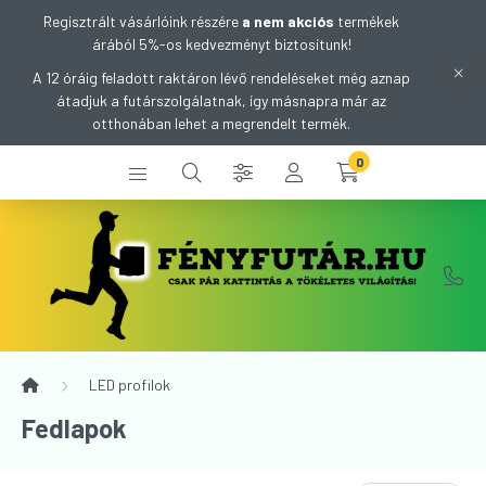
Regisztrált vásárlóink részére
a nem akciós
termékek
árából 5%-os kedvezményt biztosítunk!
A 12 óráig feladott raktáron lévő rendeléseket még aznap
átadjuk a futárszolgálatnak, így másnapra már az
otthonában lehet a megrendelt termék.
0
LED profilok
Fedlapok