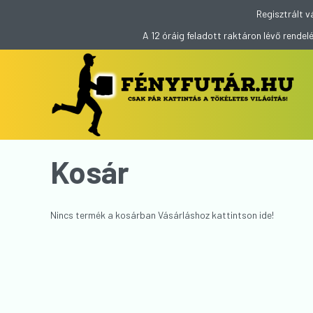
Regisztrált v
A 12 óráig feladott raktáron lévő rend
Kosár
Nincs termék a kosárban
Vásárláshoz kattintson ide!