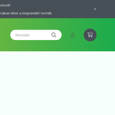
sítunk!
onában lehet a megrendelt termék.