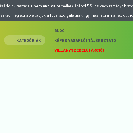
ásárlóink részére
a nem akciós
termékek árából 5%-os kedvezményt bizto
eléseket még aznap átadjuk a futárszolgálatnak, így másnapra már az otth
BLOG
KATEGÓRIÁK
KÉPES VÁSÁRLÓI TÁJÉKOZTATÓ
VILLANYSZERELŐI AKCIÓ!