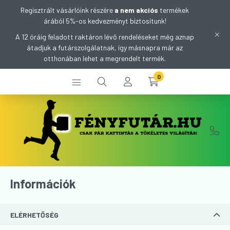
Regisztrált vásárlóink részére
a nem akciós
termékek
árából 5%-os kedvezményt biztosítunk!
A 12 óráig feladott raktáron lévő rendeléseket még aznap
átadjuk a futárszolgálatnak, így másnapra már az
otthonában lehet a megrendelt termék.
0
Információk
ELÉRHETŐSÉG