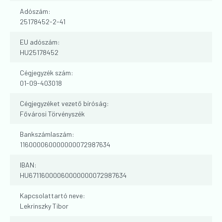
Adószám:
25178452-2-41
EU adószám:
HU25178452
Cégjegyzék szám:
01-09-403018
Cégjegyzéket vezető bíróság:
Fővárosi Törvényszék
Bankszámlaszám:
116000060000000072987634
IBAN:
HU67116000060000000072987634
Kapcsolattartó neve:
Lekrinszky Tibor