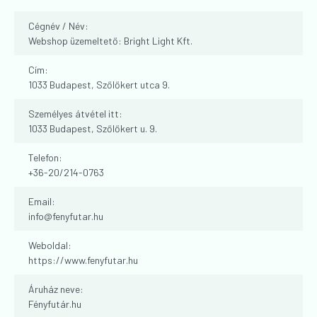
Cégnév / Név:
Webshop üzemeltető: Bright Light Kft.
Cím:
1033 Budapest, Szőlőkert utca 9.
Személyes átvétel itt:
1033 Budapest, Szőlőkert u. 9.
Telefon:
+36-20/214-0763
Email:
info
@
fenyfutar.hu
Weboldal:
https://www.fenyfutar.hu
Áruház neve:
Fényfutár.hu