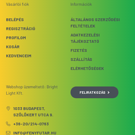
Vásárlói fiók
Információk
BELÉPÉS
ÁLTALÁNOS SZERZŐDÉSI
FELTÉTELEK
REGISZTRÁCIÓ
ADATKEZELÉSI
PROFILOM
TÁJÉKOZTATÓ
KOSÁR
FIZETÉS
KEDVENCEIM
SZÁLLÍTÁS
ELÉRHETŐSÉGEK
Webshop üzemeltető: Bright
FELIRATKOZÁS
Light Kft.
1033 BUDAPEST,
SZŐLŐKERT UTCA 9.
+36-20/214-0763
INFO@FENYFUTAR.HU