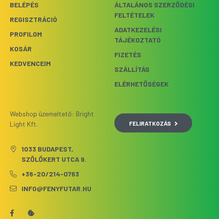
BELÉPÉS
ÁLTALÁNOS SZERZŐDÉSI
FELTÉTELEK
REGISZTRÁCIÓ
ADATKEZELÉSI
PROFILOM
TÁJÉKOZTATÓ
KOSÁR
FIZETÉS
KEDVENCEIM
SZÁLLÍTÁS
ELÉRHETŐSÉGEK
Webshop üzemeltető: Bright
FELIRATKOZÁS
Light Kft.
1033 BUDAPEST,
SZŐLŐKERT UTCA 9.
+36-20/214-0763
INFO@FENYFUTAR.HU