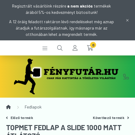
Regisztrált vásárlóink részére
a nem akciós
termékek
árából 5%-os kedvezményt biztosítunk!
A 12 óráig feladott raktáron lévő rendeléseket még aznap
átadjuk a futárszolgálatnak, így másnapra már az
otthonában lehet a megrendelt termék.
0
Fedlapok
Előző termék
Következő termék
TOPMET FEDLAP A SLIDE 1000 MATT