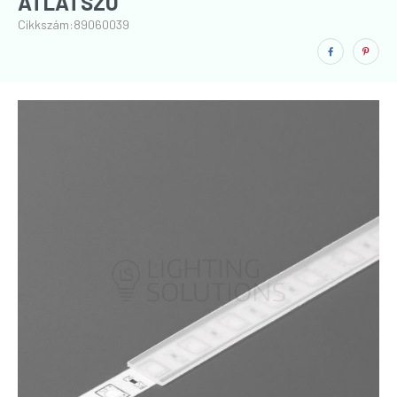
ÁTLÁTSZÓ
Cikkszám:
89060039