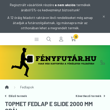
Regisztrált vásárlóink részére
a nem akciós
termékek
árából 5%-os kedvezményt biztosítunk!
A 12 óráig feladott raktáron lévő rendeléseket még aznap
átadjuk a futárszolgálatnak, így másnapra már az
otthonában lehet a megrendelt termék.
0
Fedlapok
Előző termék
Következő termék
TOPMET FEDLAP E SLIDE 2000 MM