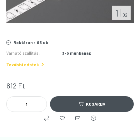
1
02
Raktáron :
95 db
Várható szállítás
:
3-5 munkanap
További adatok
612
Ft
KOSÁRBA