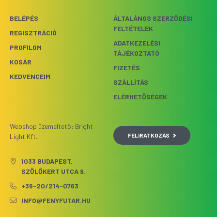
BELÉPÉS
ÁLTALÁNOS SZERZŐDÉSI
FELTÉTELEK
REGISZTRÁCIÓ
ADATKEZELÉSI
PROFILOM
TÁJÉKOZTATÓ
KOSÁR
FIZETÉS
KEDVENCEIM
SZÁLLÍTÁS
ELÉRHETŐSÉGEK
Webshop üzemeltető: Bright
FELIRATKOZÁS
Light Kft.
1033 BUDAPEST,
SZŐLŐKERT UTCA 9.
+36-20/214-0763
INFO@FENYFUTAR.HU