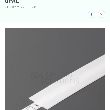
OPÁL
Cikkszám:
A2040038