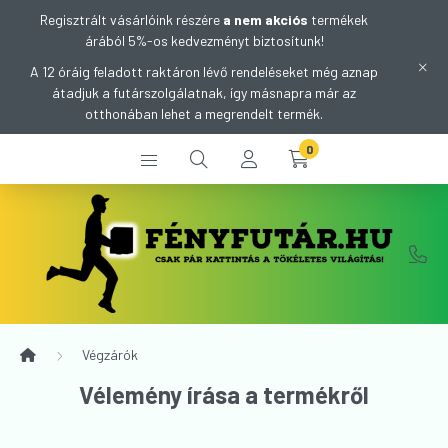
Regisztrált vásárlóink részére
a nem akciós
termékek
árából 5%-os kedvezményt biztosítunk!
A 12 óráig feladott raktáron lévő rendeléseket még aznap
átadjuk a futárszolgálatnak, így másnapra már az
otthonában lehet a megrendelt termék.
0
Végzárók
Vélemény írása a termékről