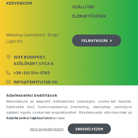
KEDVENCEIM
SZÁLLÍTÁS
ELÉRHETŐSÉGEK
Webshop üzemeltető: Bright
FELIRATKOZÁS
Light Kft.
1033 BUDAPEST,
SZŐLŐKERT UTCA 9.
+36-20/214-0763
INFO@FENYFUTAR.HU
Adatkezelési beállítások
Weboldalunk az alapvető működéshez szükséges cookie-kat használ.
Szélesebb körű funkcionalitáshoz (marketing, statisztika, személyre
szabás) egyéb cookie-kat engedélyezhet. Részletesebb információkat az
Adatkezelési tájékoztató
ban talál.
Nem engedélyezem
ENGEDÉLYEZEM
Árukereső.hu