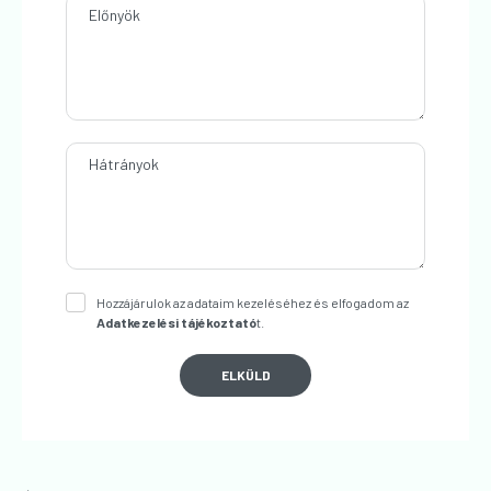
Előnyök
Hátrányok
Hozzájárulok az adataim kezeléséhez és elfogadom az
Adatkezelési tájékoztató
t.
ELKÜLD