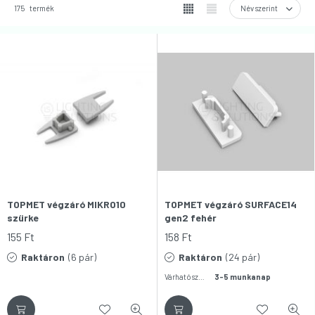
175
termék
TOPMET végzáró MIKRO10
TOPMET végzáró SURFACE14
szürke
gen2 fehér
155
Ft
158
Ft
Raktáron
(6 pár)
Raktáron
(24 pár)
Várható szállítás:
3-5 munkanap