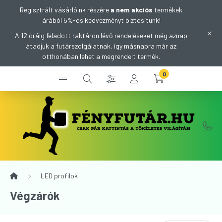
Regisztrált vásárlóink részére
a nem akciós
termékek
árából 5%-os kedvezményt biztosítunk!
A 12 óráig feladott raktáron lévő rendeléseket még aznap
átadjuk a futárszolgálatnak, így másnapra már az
otthonában lehet a megrendelt termék.
0
LED profilok
Végzárók