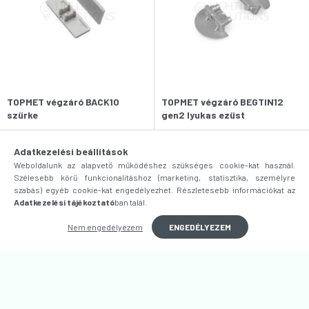
TOPMET végzáró BACK10
TOPMET végzáró BEGTIN12
szürke
gen2 lyukas ezüst
339
Ft
226
Ft
Adatkezelési beállítások
Nincs raktáron
Nincs raktáron
Weboldalunk az alapvető működéshez szükséges cookie-kat használ.
Várható szállítás:
3-5 munkanap
Várható szállítás:
3-5 munkanap
Szélesebb körű funkcionalitáshoz (marketing, statisztika, személyre
szabás) egyéb cookie-kat engedélyezhet. Részletesebb információkat az
Adatkezelési tájékoztató
ban talál.
Nem engedélyezem
ENGEDÉLYEZEM