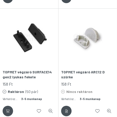
TOPMET végzáró SURFACE14
TOPMET végzáró ARC12 D
gen2 lyukas fekete
szürke
158
Ft
158
Ft
Raktáron
(50 pár)
Nincs raktáron
Várható szállítás:
3-5 munkanap
Várható szállítás:
3-5 munkanap