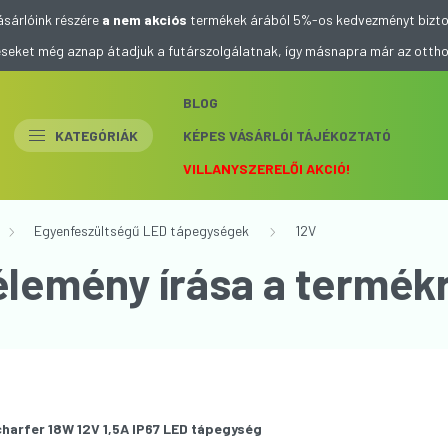
ásárlóink részére
a nem akciós
termékek árából 5%-os kedvezményt bizto
eléseket még aznap átadjuk a futárszolgálatnak, így másnapra már az otth
BLOG
KATEGÓRIÁK
KÉPES VÁSÁRLÓI TÁJÉKOZTATÓ
VILLANYSZERELŐI AKCIÓ!
Egyenfeszültségű LED tápegységek
12V
élemény írása a termékr
harfer 18W 12V 1,5A IP67 LED tápegység