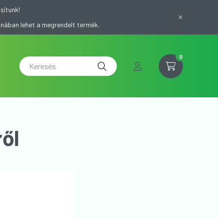
sítunk!
onában lehet a megrendelt termék.
0
ől