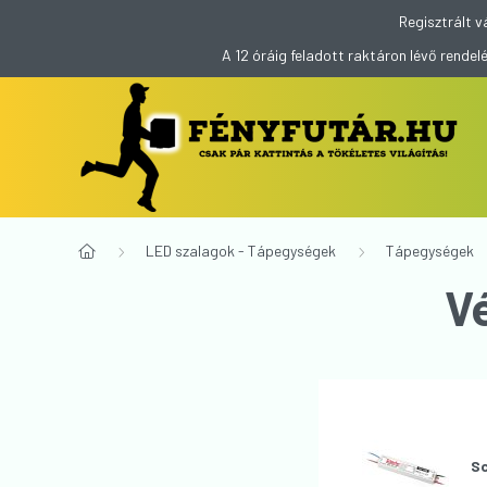
Regisztrált v
A 12 óráig feladott raktáron lévő rend
LED szalagok - Tápegységek
Tápegységek
V
Sc