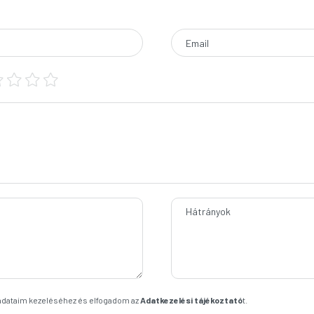
Email
Hátrányok
 adataim kezeléséhez és elfogadom az
Adatkezelési tájékoztató
t.