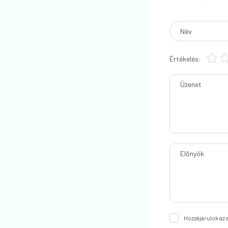
Név
Értékelés:
Üzenet
Előnyök
Hozzájárulok az