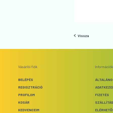
Vissza
Vásárlói fiók
Információk
BELÉPÉS
ÁLTALÁNO
REGISZTRÁCIÓ
ADATKEZE
PROFILOM
FIZETÉS
KOSÁR
SZÁLLÍTÁ
KEDVENCEIM
ELÉRHETŐ