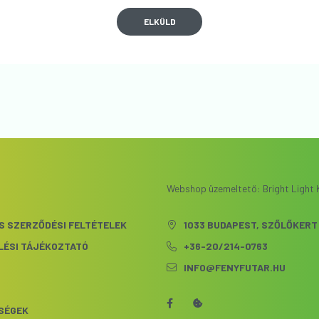
ELKÜLD
Webshop üzemeltető: Bright Light K
S SZERZŐDÉSI FELTÉTELEK
1033 BUDAPEST, SZŐLŐKERT 
LÉSI TÁJÉKOZTATÓ
+36-20/214-0763
INFO@FENYFUTAR.HU
S
SÉGEK