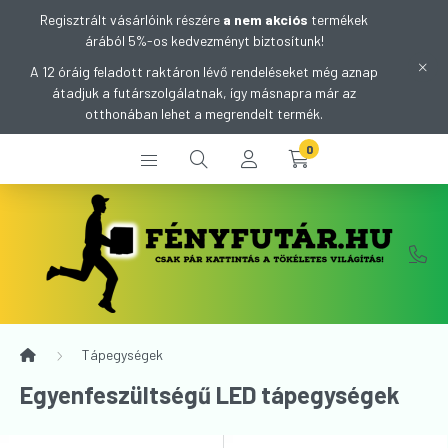
Regisztrált vásárlóink részére
a nem akciós
termékek
árából 5%-os kedvezményt biztosítunk!
A 12 óráig feladott raktáron lévő rendeléseket még aznap
átadjuk a futárszolgálatnak, így másnapra már az
otthonában lehet a megrendelt termék.
0
Tápegységek
Egyenfeszültségű LED tápegységek