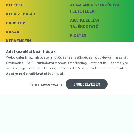
BELÉPÉS
ÁLTALÁNOS SZERZŐDÉSI
FELTÉTELEK
REGISZTRÁCIÓ
ADATKEZELÉSI
PROFILOM
TÁJÉKOZTATÓ
KOSÁR
FIZETÉS
KEDVENCEIM
SZÁLLÍTÁS
Adatkezelési beállítások
ELÉRHETŐSÉGEK
Weboldalunk az alapvető működéshez szükséges cookie-kat használ.
Szélesebb körű funkcionalitáshoz (marketing, statisztika, személyre
szabás) egyéb cookie-kat engedélyezhet. Részletesebb információkat az
Webshop üzemeltető: Bright
Adatkezelési tájékoztató
ban talál.
FELIRATKOZÁS
Light Kft.
Nem engedélyezem
ENGEDÉLYEZEM
1033 BUDAPEST,
SZŐLŐKERT UTCA 9.
+36-20/214-0763
INFO@FENYFUTAR.HU