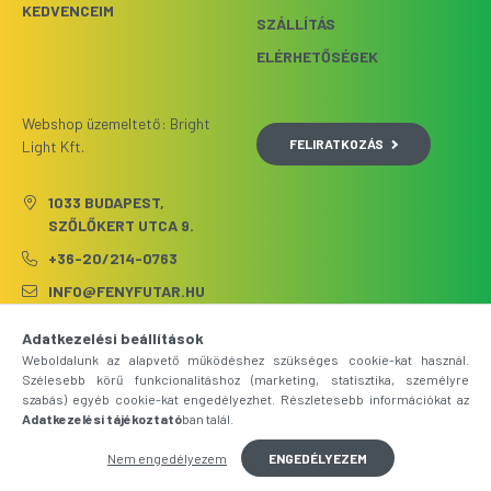
KEDVENCEIM
SZÁLLÍTÁS
ELÉRHETŐSÉGEK
Webshop üzemeltető: Bright
FELIRATKOZÁS
Light Kft.
1033 BUDAPEST,
SZŐLŐKERT UTCA 9.
+36-20/214-0763
INFO@FENYFUTAR.HU
Adatkezelési beállítások
Weboldalunk az alapvető működéshez szükséges cookie-kat használ.
Szélesebb körű funkcionalitáshoz (marketing, statisztika, személyre
szabás) egyéb cookie-kat engedélyezhet. Részletesebb információkat az
Adatkezelési tájékoztató
ban talál.
Nem engedélyezem
ENGEDÉLYEZEM
Árukereső.hu