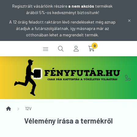
Regisztrált vásárlóink részére
a nem akciós
termékek
árából 5%-os kedvezményt biztosítunk!
A 12 óráig feladott raktáron lévő rendeléseket még aznap
átadjuk a futárszolgálatnak, így másnapra már az
otthonában lehet a megrendelt termék.
0
12V
Vélemény írása a termékről