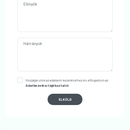
Előnyök
Hátrányok
Hozzájárulok az adataim kezeléséhez és elfogadom az
Adatkezelési tájékoztató
t.
ELKÜLD