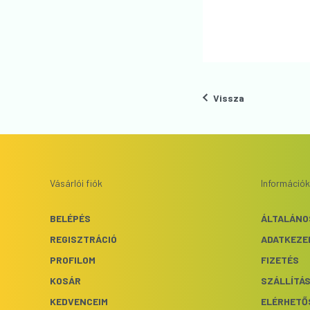
Vissza
Vásárlói fiók
Információk
BELÉPÉS
ÁLTALÁNO
REGISZTRÁCIÓ
ADATKEZE
PROFILOM
FIZETÉS
KOSÁR
SZÁLLÍTÁ
KEDVENCEIM
ELÉRHETŐ