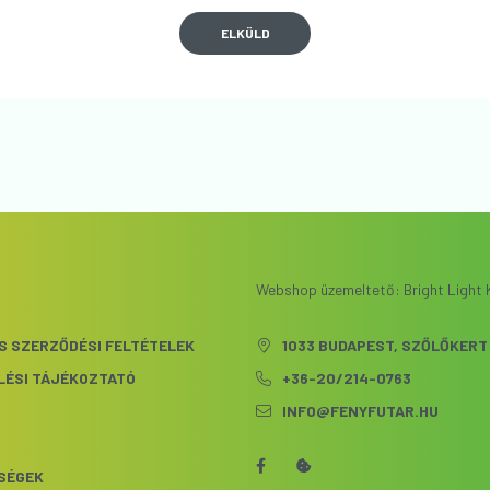
ELKÜLD
Webshop üzemeltető: Bright Light K
S SZERZŐDÉSI FELTÉTELEK
1033 BUDAPEST, SZŐLŐKERT 
LÉSI TÁJÉKOZTATÓ
+36-20/214-0763
INFO@FENYFUTAR.HU
S
SÉGEK