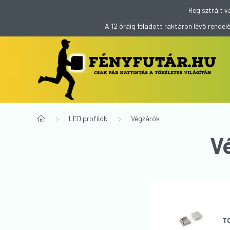
Regisztrált v
A 12 óráig feladott raktáron lévő rend
LED profilok
Végzárók
V
T