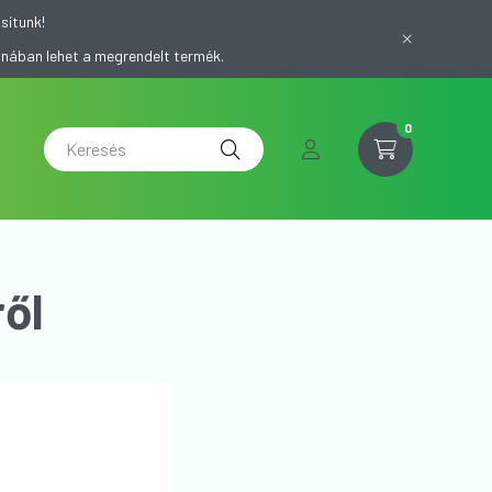
sítunk!
onában lehet a megrendelt termék.
0
ől