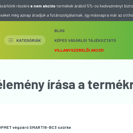
ásárlóink részére
a nem akciós
termékek árából 5%-os kedvezményt bizto
eléseket még aznap átadjuk a futárszolgálatnak, így másnapra már az otth
BLOG
KATEGÓRIÁK
KÉPES VÁSÁRLÓI TÁJÉKOZTATÓ
VILLANYSZERELŐI AKCIÓ!
élemény írása a termékr
OPMET végzáró SMART16-BC3 szürke