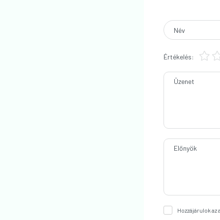
Név
Értékelés:
Üzenet
Előnyök
Hozzájárulok az