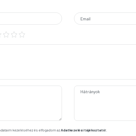
Email
Hátrányok
 adataim kezeléséhez és elfogadom az
Adatkezelési tájékoztató
t.