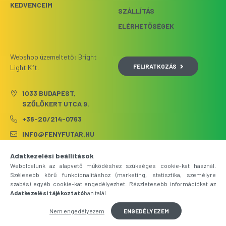
KEDVENCEIM
SZÁLLÍTÁS
ELÉRHETŐSÉGEK
Webshop üzemeltető: Bright
FELIRATKOZÁS
Light Kft.
1033 BUDAPEST,
SZŐLŐKERT UTCA 9.
+36-20/214-0763
INFO@FENYFUTAR.HU
Adatkezelési beállítások
Weboldalunk az alapvető működéshez szükséges cookie-kat használ.
Szélesebb körű funkcionalitáshoz (marketing, statisztika, személyre
szabás) egyéb cookie-kat engedélyezhet. Részletesebb információkat az
Adatkezelési tájékoztató
ban talál.
Nem engedélyezem
ENGEDÉLYEZEM
Árukereső.hu