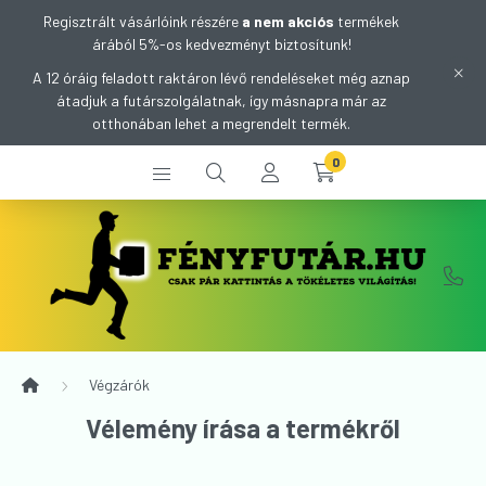
Regisztrált vásárlóink részére
a nem akciós
termékek
árából 5%-os kedvezményt biztosítunk!
A 12 óráig feladott raktáron lévő rendeléseket még aznap
átadjuk a futárszolgálatnak, így másnapra már az
otthonában lehet a megrendelt termék.
0
Végzárók
Vélemény írása a termékről