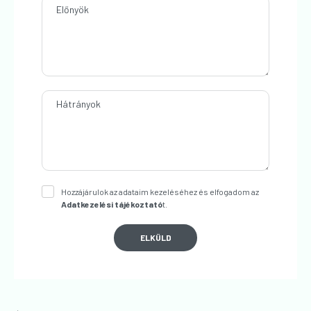
Előnyök
Hátrányok
Hozzájárulok az adataim kezeléséhez és elfogadom az
Adatkezelési tájékoztató
t.
ELKÜLD