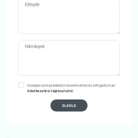
Előnyök
Hátrányok
Hozzájárulok az adataim kezeléséhez és elfogadom az
Adatkezelési tájékoztató
t.
ELKÜLD