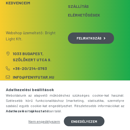
KEDVENCEIM
SZÁLLÍTÁS
ELÉRHETŐSÉGEK
Webshop üzemeltető: Bright
FELIRATKOZÁS
Light Kft.
1033 BUDAPEST,
SZŐLŐKERT UTCA 9.
+36-20/214-0763
INFO@FENYFUTAR.HU
Adatkezelési beállítások
Weboldalunk az alapvető működéshez szükséges cookie-kat használ.
Szélesebb körű funkcionalitáshoz (marketing, statisztika, személyre
szabás) egyéb cookie-kat engedélyezhet. Részletesebb információkat az
Adatkezelési tájékoztató
ban talál.
Nem engedélyezem
ENGEDÉLYEZEM
Árukereső.hu