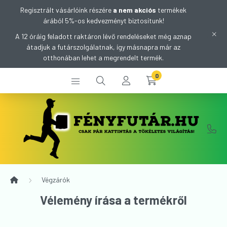
Regisztrált vásárlóink részére
a nem akciós
termékek
árából 5%-os kedvezményt biztosítunk!
A 12 óráig feladott raktáron lévő rendeléseket még aznap
átadjuk a futárszolgálatnak, így másnapra már az
otthonában lehet a megrendelt termék.
0
Végzárók
Vélemény írása a termékről