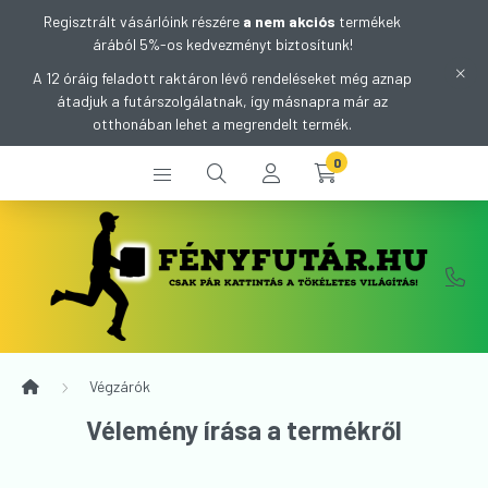
Regisztrált vásárlóink részére
a nem akciós
termékek
árából 5%-os kedvezményt biztosítunk!
A 12 óráig feladott raktáron lévő rendeléseket még aznap
átadjuk a futárszolgálatnak, így másnapra már az
otthonában lehet a megrendelt termék.
0
Végzárók
Vélemény írása a termékről