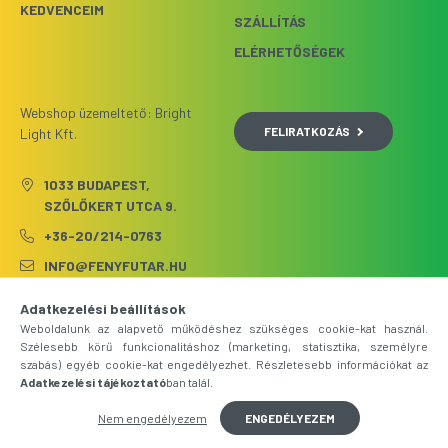
KEDVENCEIM
SZÁLLÍTÁS
ELÉRHETŐSÉGEK
Webshop üzemeltető: Bright
FELIRATKOZÁS
Light Kft.
1033 BUDAPEST,
SZŐLŐKERT UTCA 9.
+36-20/214-0763
INFO@FENYFUTAR.HU
Adatkezelési beállítások
Weboldalunk az alapvető működéshez szükséges cookie-kat használ.
Szélesebb körű funkcionalitáshoz (marketing, statisztika, személyre
szabás) egyéb cookie-kat engedélyezhet. Részletesebb információkat az
Adatkezelési tájékoztató
ban talál.
Nem engedélyezem
ENGEDÉLYEZEM
Árukereső.hu