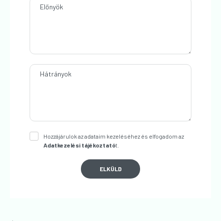
Előnyök
Hátrányok
Hozzájárulok az adataim kezeléséhez és elfogadom az
Adatkezelési tájékoztató
t.
ELKÜLD