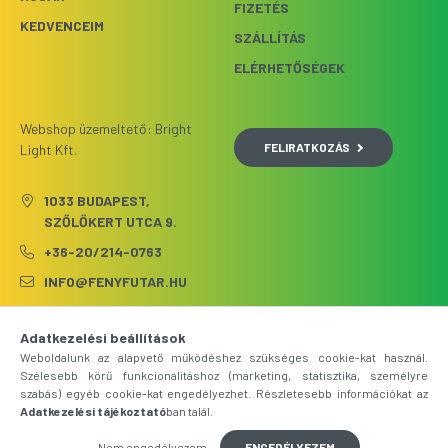
FIZETÉS
KEDVENCEIM
SZÁLLÍTÁS
ELÉRHETŐSÉGEK
Webshop üzemeltető: Bright
FELIRATKOZÁS
Light Kft.
1033 BUDAPEST,
SZŐLŐKERT UTCA 9.
+36-20/214-0763
INFO@FENYFUTAR.HU
Adatkezelési beállítások
Weboldalunk az alapvető működéshez szükséges cookie-kat használ.
Szélesebb körű funkcionalitáshoz (marketing, statisztika, személyre
szabás) egyéb cookie-kat engedélyezhet. Részletesebb információkat az
Adatkezelési tájékoztató
ban talál.
Nem engedélyezem
ENGEDÉLYEZEM