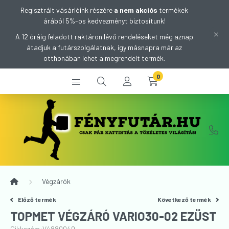
Regisztrált vásárlóink részére
a nem akciós
termékek
árából 5%-os kedvezményt biztosítunk!
A 12 óráig feladott raktáron lévő rendeléseket még aznap
átadjuk a futárszolgálatnak, így másnapra már az
otthonában lehet a megrendelt termék.
0
Végzárók
Előző termék
Következő termék
TOPMET VÉGZÁRÓ VARIO30-02 EZÜST
Cikkszám:
V4880040