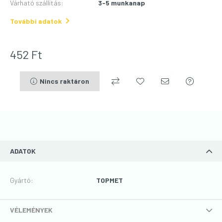
Várható szállítás
:
3-5 munkanap
További adatok
452
Ft
Nincs raktáron
ADATOK
Gyártó
:
TOPMET
VÉLEMÉNYEK