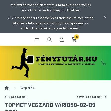
Regisztrált vásárlóink részére
a nem akciós
termékek
árából 5%-os kedvezményt biztosítunk!
A 12 óráig feladott raktáron lévő rendeléseket még aznap
átadjuk a futárszolgálatnak, így másnapra már az
otthonában lehet a megrendelt termék.
0
Végzárók
Előző termék
Következő termék
TOPMET VÉGZÁRÓ VARIO30-02-D9