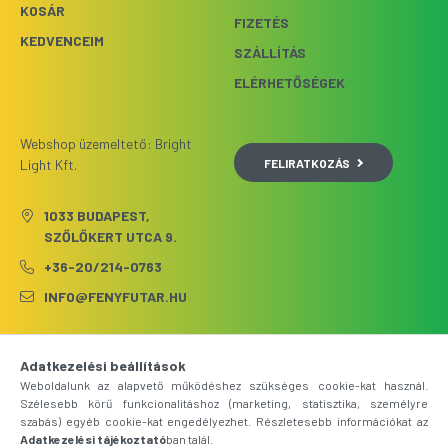
KOSÁR
FIZETÉS
KEDVENCEIM
SZÁLLÍTÁS
ELÉRHETŐSÉGEK
Webshop üzemeltető: Bright
FELIRATKOZÁS
Light Kft.
1033 BUDAPEST,
SZŐLŐKERT UTCA 9.
+36-20/214-0763
INFO@FENYFUTAR.HU
Adatkezelési beállítások
Weboldalunk az alapvető működéshez szükséges cookie-kat használ.
Szélesebb körű funkcionalitáshoz (marketing, statisztika, személyre
szabás) egyéb cookie-kat engedélyezhet. Részletesebb információkat az
Adatkezelési tájékoztató
ban talál.