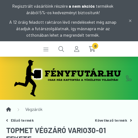
Regisztrált vásárlóink részére
a nem akciós
termékek
árából 5%-os kedvezményt biztosítunk!
A 12 óráig feladott raktáron lévő rendeléseket még aznap
átadjuk a futárszolgálatnak, így másnapra már az
otthonában lehet a megrendelt termék.
0
Végzárók
Előző termék
Következő termék
TOPMET VÉGZÁRÓ VARIO30-01