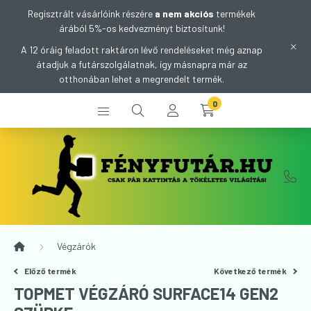
Regisztrált vásárlóink részére
a nem akciós
termékek
árából 5%-os kedvezményt biztosítunk!
A 12 óráig feladott raktáron lévő rendeléseket még aznap
átadjuk a futárszolgálatnak, így másnapra már az
otthonában lehet a megrendelt termék.
0
Végzárók
Előző termék
Következő termék
TOPMET VÉGZÁRÓ SURFACE14 GEN2