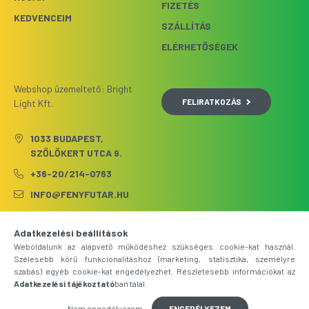
FIZETÉS
KEDVENCEIM
SZÁLLÍTÁS
ELÉRHETŐSÉGEK
Webshop üzemeltető: Bright
FELIRATKOZÁS
Light Kft.
1033 BUDAPEST,
SZŐLŐKERT UTCA 9.
+36-20/214-0763
INFO@FENYFUTAR.HU
Adatkezelési beállítások
Weboldalunk az alapvető működéshez szükséges cookie-kat használ.
Szélesebb körű funkcionalitáshoz (marketing, statisztika, személyre
szabás) egyéb cookie-kat engedélyezhet. Részletesebb információkat az
Adatkezelési tájékoztató
ban talál.
Nem engedélyezem
ENGEDÉLYEZEM