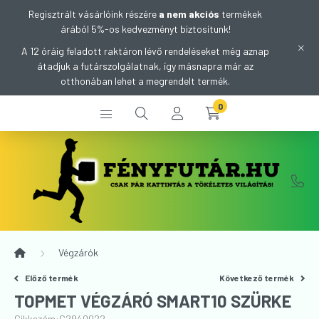
Regisztrált vásárlóink részére
a nem akciós
termékek
árából 5%-os kedvezményt biztosítunk!
A 12 óráig feladott raktáron lévő rendeléseket még aznap
átadjuk a futárszolgálatnak, így másnapra már az
otthonában lehet a megrendelt termék.
0
Végzárók
Előző termék
Következő termék
TOPMET VÉGZÁRÓ SMART10 SZÜRKE
Cikkszám:
C2940022