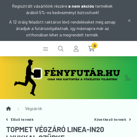
Regisztrált vásárlóink részére
a nem akciós
termékek
árából 5%-os kedvezményt biztosítunk!
A 12 óráig feladott raktáron lévő rendeléseket még aznap
átadjuk a futárszolgálatnak, így másnapra már az
otthonában lehet a megrendelt termék.
0
Végzárók
Előző termék
Következő termék
TOPMET VÉGZÁRÓ LINEA-IN20