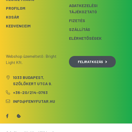
ADATKEZELÉSI
PROFILOM
TÁJÉKOZTATÓ
KOSÁR
FIZETÉS
KEDVENCEIM
SZÁLLÍTÁS
ELÉRHETŐSÉGEK
Webshop üzemeltető: Bright
FELIRATKOZÁS
Light Kft.
1033 BUDAPEST,
SZŐLŐKERT UTCA 9.
+36-20/214-0763
INFO@FENYFUTAR.HU