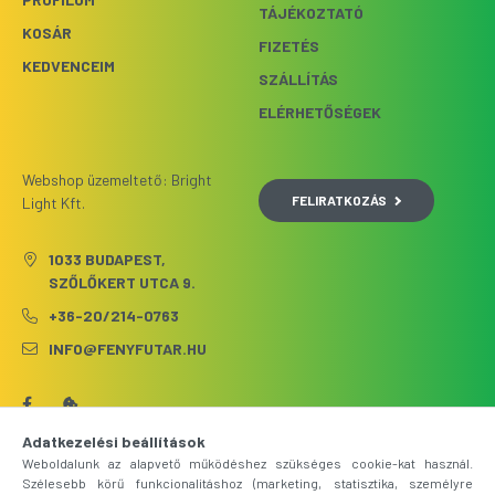
TÁJÉKOZTATÓ
KOSÁR
FIZETÉS
KEDVENCEIM
SZÁLLÍTÁS
ELÉRHETŐSÉGEK
Webshop üzemeltető: Bright
FELIRATKOZÁS
Light Kft.
1033 BUDAPEST,
SZŐLŐKERT UTCA 9.
+36-20/214-0763
INFO@FENYFUTAR.HU
Adatkezelési beállítások
Weboldalunk az alapvető működéshez szükséges cookie-kat használ.
Szélesebb körű funkcionalitáshoz (marketing, statisztika, személyre