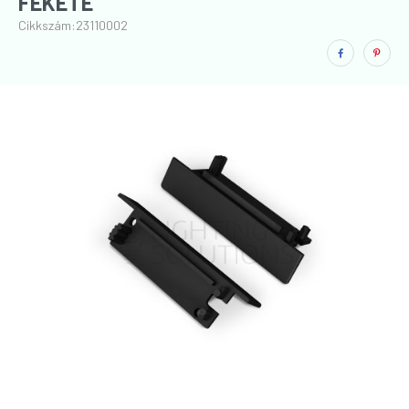
FEKETE
Cikkszám:
23110002