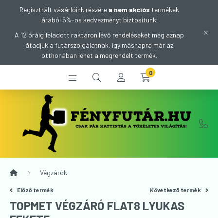
Regisztrált vásárlóink részére
a nem akciós
termékek
árából 5%-os kedvezményt biztosítunk!
A 12 óráig feladott raktáron lévő rendeléseket még aznap
átadjuk a futárszolgálatnak, így másnapra már az
otthonában lehet a megrendelt termék.
0
Végzárók
Előző termék
Következő termék
TOPMET VÉGZÁRÓ FLAT8 LYUKAS