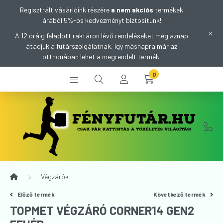
Regisztrált vásárlóink részére
a nem akciós
termékek
árából 5%-os kedvezményt biztosítunk!
A 12 óráig feladott raktáron lévő rendeléseket még aznap
átadjuk a futárszolgálatnak, így másnapra már az
otthonában lehet a megrendelt termék.
0
Végzárók
Előző termék
Következő termék
TOPMET VÉGZÁRÓ CORNER14 GEN2