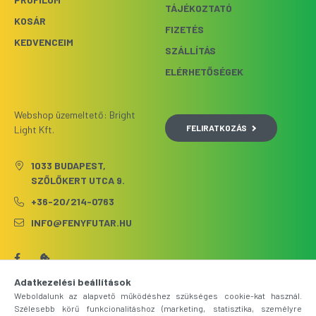
TÁJÉKOZTATÓ
KOSÁR
FIZETÉS
KEDVENCEIM
SZÁLLÍTÁS
ELÉRHETŐSÉGEK
Webshop üzemeltető: Bright
FELIRATKOZÁS
Light Kft.
1033 BUDAPEST,
SZŐLŐKERT UTCA 9.
+36-20/214-0763
INFO@FENYFUTAR.HU
Adatkezelési beállítások
Weboldalunk az alapvető működéshez szükséges cookie-kat használ.
Szélesebb körű funkcionalitáshoz (marketing, statisztika, személyre