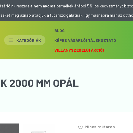
ásárlóink részére
a nem akciós
termékek árából 5%-os kedvezményt bizto
eléseket még aznap átadjuk a futárszolgálatnak, így másnapra már az otth
BLOG
KATEGÓRIÁK
KÉPES VÁSÁRLÓI TÁJÉKOZTATÓ
VILLANYSZERELŐI AKCIÓ!
CK 2000 MM OPÁL
Nincs raktáron