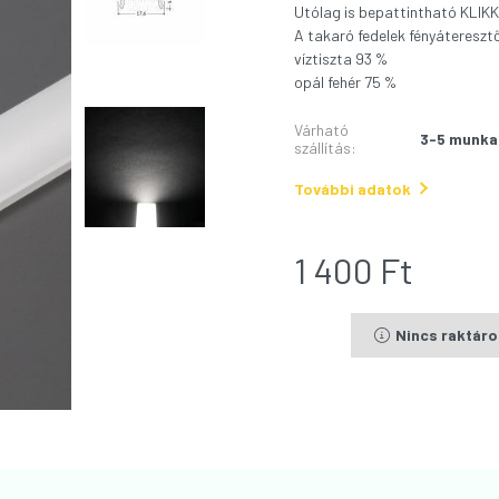
Utólag is bepattintható KLIKK
A takaró fedelek fényátereszt
víztiszta 93 %
opál fehér 75 %
Várható
3-5 munka
szállítás
:
További adatok
1 400
Ft
Nincs raktár