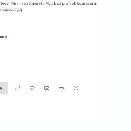
 fedél 14mm belső méretű ALU LED profilok lezárására.
ő képessége:
nap
on