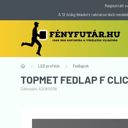
Regisztrált v
A 12 óráig feladott raktáron lévő rend
LED profilok
Fedlapok
TOPMET FEDLAP F CLI
Cikkszám:
A2060038