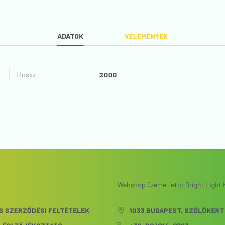
ADATOK
VÉLEMÉNYEK
Hossz
:
2000
VÉLEMÉNYT ÍROK
Webshop üzemeltető: Bright Light K
S SZERZŐDÉSI FELTÉTELEK
1033 BUDAPEST, SZŐLŐKERT 