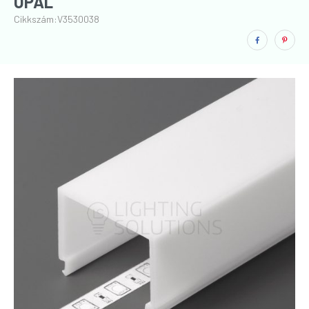
OPÁL
Cikkszám:
V3530038