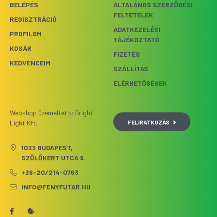
BELÉPÉS
ÁLTALÁNOS SZERZŐDÉSI
FELTÉTELEK
REGISZTRÁCIÓ
ADATKEZELÉSI
PROFILOM
TÁJÉKOZTATÓ
KOSÁR
FIZETÉS
KEDVENCEIM
SZÁLLÍTÁS
ELÉRHETŐSÉGEK
Webshop üzemeltető: Bright
FELIRATKOZÁS
Light Kft.
1033 BUDAPEST,
SZŐLŐKERT UTCA 9.
+36-20/214-0763
INFO@FENYFUTAR.HU