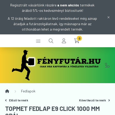
Regisztrált vásárlóink részére
a nem akciós
termékek
árából 5%-os kedvezményt biztosítunk!
A 12 óráig feladott raktáron lévő rendeléseket még aznap
átadjuk a futárszolgálatnak, így másnapra már az
otthonában lehet a megrendelt termék.
0
Fedlapok
Előző termék
Következő termék
TOPMET FEDLAP E9 CLICK 1000 MM