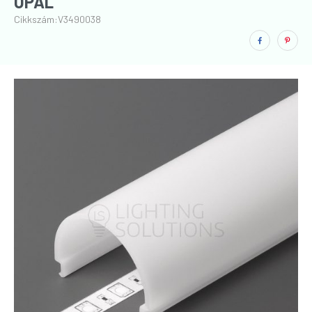
OPÁL
Cikkszám:
V3490038