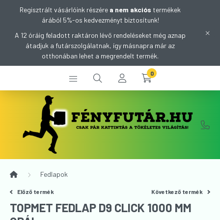
Regisztrált vásárlóink részére
a nem akciós
termékek
árából 5%-os kedvezményt biztosítunk!
A 12 óráig feladott raktáron lévő rendeléseket még aznap
átadjuk a futárszolgálatnak, így másnapra már az
otthonában lehet a megrendelt termék.
0
Fedlapok
Előző termék
Következő termék
TOPMET FEDLAP D9 CLICK 1000 MM