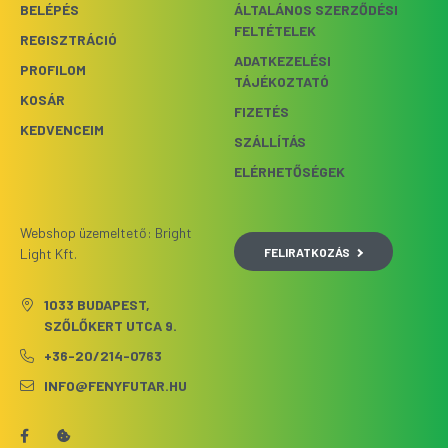
BELÉPÉS
ÁLTALÁNOS SZERZŐDÉSI
FELTÉTELEK
REGISZTRÁCIÓ
ADATKEZELÉSI
PROFILOM
TÁJÉKOZTATÓ
KOSÁR
FIZETÉS
KEDVENCEIM
SZÁLLÍTÁS
ELÉRHETŐSÉGEK
Webshop üzemeltető: Bright
FELIRATKOZÁS
Light Kft.
1033 BUDAPEST,
SZŐLŐKERT UTCA 9.
+36-20/214-0763
INFO@FENYFUTAR.HU