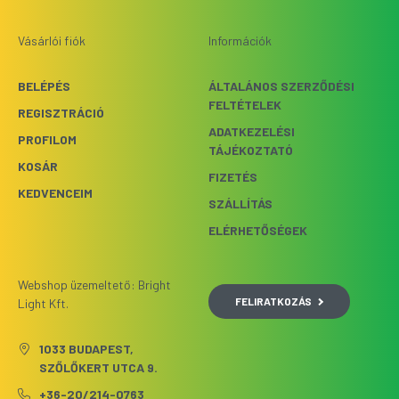
Vásárlói fiók
Információk
BELÉPÉS
ÁLTALÁNOS SZERZŐDÉSI
FELTÉTELEK
REGISZTRÁCIÓ
ADATKEZELÉSI
PROFILOM
TÁJÉKOZTATÓ
KOSÁR
FIZETÉS
KEDVENCEIM
SZÁLLÍTÁS
ELÉRHETŐSÉGEK
Webshop üzemeltető: Bright
FELIRATKOZÁS
Light Kft.
1033 BUDAPEST,
SZŐLŐKERT UTCA 9.
+36-20/214-0763