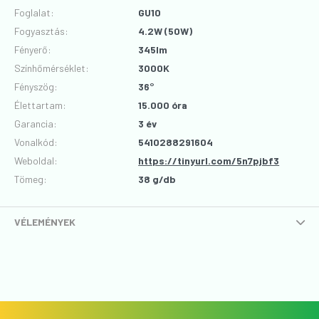
Foglalat
:
GU10
Fogyasztás
:
4.2W (50W)
Fényerő
:
345lm
Színhőmérséklet
:
3000K
Fényszög
:
36°
Élettartam
:
15.000 óra
Garancia
:
3 év
Vonalkód
:
5410288291604
Weboldal:
https://tinyurl.com/5n7pjbf3
Tömeg:
38 g/db
VÉLEMÉNYEK