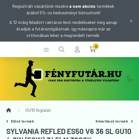
Regisztrált vásárlóink részére
a nem akciós
termékek
árából 5%-os kedvezményt biztosítunk!
A 12 óráig feladott raktáron lévő rendeléseket még aznap
átadjuk a futárszolgálatnak, így másnapra már az
otthonában lehet a megrendelt termék.
0
GU10 foglalat
Előző termék
Következő termék
SYLVANIA REFLED ES50 V6 36 SL GU10