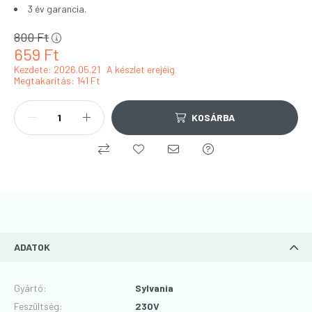
3 év garancia.
800
Ft
659
Ft
Kezdete: 2026.05.21
A készlet erejéig
Megtakarítás
141 Ft
KOSÁRBA
ADATOK
Gyártó
:
Sylvania
Feszültség
:
230V