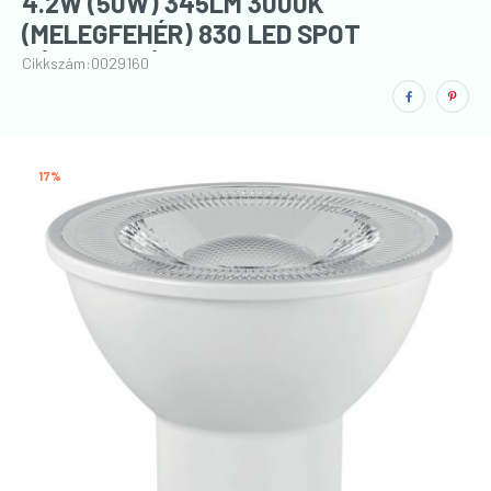
4.2W (50W) 345LM 3000K
(MELEGFEHÉR) 830 LED SPOT
FÉNYFORRÁS
Cikkszám:
0029160
17