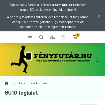
Regisztrált vásárlóink részére
a nem akciós
termékek
árából 5%-os kedvezményt biztosítunk!
A 12 óráig feladott raktáron lévő rendeléseket még aznap
átadjuk a futárszolgálatnak, így másnapra már az
otthonában lehet a megrendelt termék.
0
Fényforrások - Izzók
GU10 foglalat