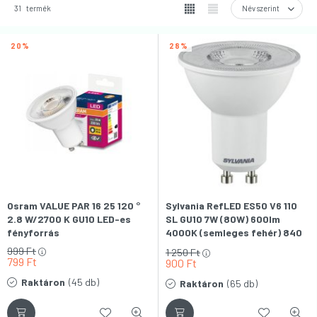
31
termék
20
28
Osram VALUE PAR 16 25 120 °
Sylvania RefLED ES50 V6 110
2.8 W/2700 K GU10 LED-es
SL GU10 7W (80W) 600lm
fényforrás
4000K (semleges fehér) 840
LED SPOT fényforrás
999
Ft
1 250
Ft
799
Ft
900
Ft
Raktáron
(45 db)
Raktáron
(65 db)