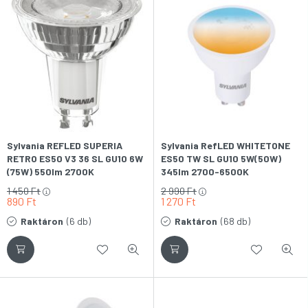
Sylvania REFLED SUPERIA
Sylvania RefLED WHITETONE
RETRO ES50 V3 36 SL GU10 6W
ES50 TW SL GU10 5W(50W)
(75W) 550lm 2700K
345lm 2700-6500K
(melegfehér) LED SPOT
(változatható
1 450
Ft
2 990
Ft
fényforrás
színhőmérsékletű) LED spot
890
Ft
1 270
Ft
fényforrás
Raktáron
(6 db)
Raktáron
(68 db)