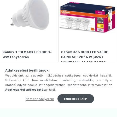
Kanlux TEDI MAXX LED GU10-
Osram 3db GU10 LED VALUE
WW fényforrás
PAR16 50 120° 4.W (35W)
2700K LED-es fényforrás
1 583
Ft
2 036
Ft
Adatkezelési beállítások
Raktáron
(6 db)
Weboldalunk az alapvető működéshez szükséges cookie-kat használ.
Raktáron
(148 db)
Várható szállítás:
3-5 munkanap
Szélesebb körű funkcionalitáshoz (marketing, statisztika, személyre
Külső raktárról :
Elérhető
szabás) egyéb cookie-kat engedélyezhet. Részletesebb információkat az
Adatkezelési tájékoztató
ban talál.
Nem engedélyezem
ENGEDÉLYEZEM