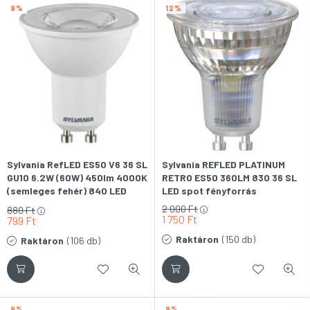
9
12
Sylvania RefLED ES50 V6 36 SL
Sylvania REFLED PLATINUM
GU10 6.2W (60W) 450lm 4000K
RETRO ES50 360LM 830 36 SL
(semleges fehér) 840 LED
LED spot fényforrás
SPOT fényforrás
2 000
Ft
880
Ft
1 750
Ft
799
Ft
Raktáron
(150 db)
Raktáron
(106 db)
9
9