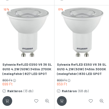
12
17
Sylvania RefLED ES50 V6 36 SL
Sylvania RefLED ES50 V6 36 SL
GU10 4.2W (50W) 345lm 2700K
GU10 4.2W (50W) 345lm 3000K
(melegfehér) 827 LED SPOT
(melegfehér) 830 LED SPOT
fényforrás
fényforrás
800
Ft
800
Ft
699
Ft
659
Ft
Raktáron
(13 db)
Raktáron
(68 db)