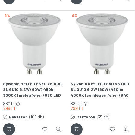
9
9
Sylvania RefLED ES50 V6 110D
Sylvania RefLED ES50 V6 110D
SL GU10 6.2W (60W) 450lm
SL GU10 6.2W (60W) 450lm
3000K (melegfehér) 830 LED
4000K (semleges fehér) 840
SPOT fényforrás
LED SPOT fényforrás
880
Ft
880
Ft
799
Ft
799
Ft
Raktáron
(100 db)
Raktáron
(35 db)