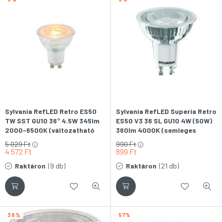
Sylvania RefLED Retro ES50
Sylvania RefLED Superia Retro
TW SST GU10 36° 4.5W 345lm
ES50 V3 36 SL GU10 4W (50W)
2000-6500K (változatható
360lm 4000K (semleges
színhőmérsékletű) LED spot
fehér) 840 LED SPOT
5 029
Ft
990
Ft
fényforrás
fényforrás
4 572
Ft
899
Ft
Raktáron
(9 db)
Raktáron
(21 db)
38
57