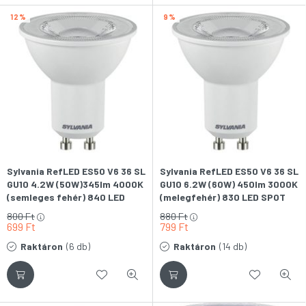
12
9
Sylvania RefLED ES50 V6 36 SL
Sylvania RefLED ES50 V6 36 SL
GU10 4.2W (50W)345lm 4000K
GU10 6.2W (60W) 450lm 3000K
(semleges fehér) 840 LED
(melegfehér) 830 LED SPOT
SPOT fényforrás
fényforrás
800
Ft
880
Ft
699
Ft
799
Ft
Raktáron
(6 db)
Raktáron
(14 db)