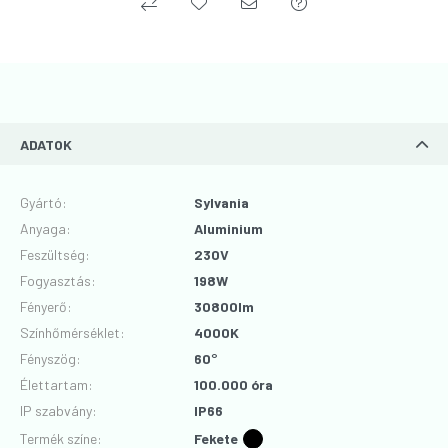
ADATOK
Gyártó
:
Sylvania
Anyaga
:
Aluminium
Feszültség
:
230V
Fogyasztás
:
198W
Fényerő
:
30800lm
Színhőmérséklet
:
4000K
Fényszög
:
60°
Élettartam
:
100.000 óra
IP szabvány
:
IP66
Termék színe
:
Fekete