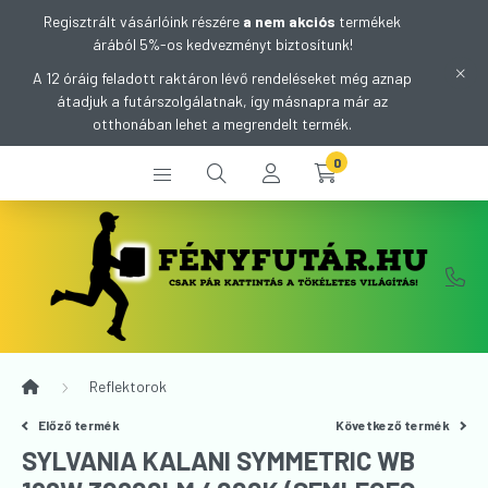
Regisztrált vásárlóink részére
a nem akciós
termékek
árából 5%-os kedvezményt biztosítunk!
A 12 óráig feladott raktáron lévő rendeléseket még aznap
átadjuk a futárszolgálatnak, így másnapra már az
otthonában lehet a megrendelt termék.
0
Reflektorok
Előző termék
Következő termék
SYLVANIA KALANI SYMMETRIC WB