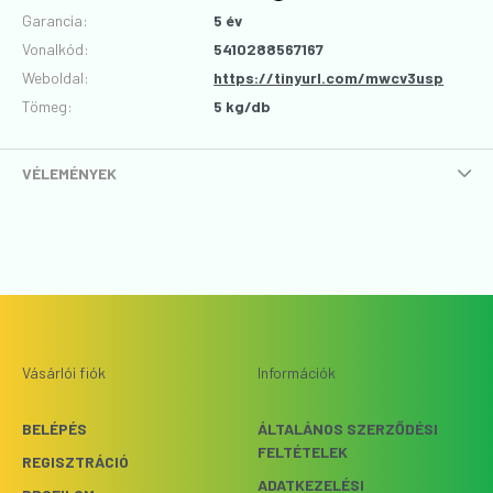
Garancia
:
5 év
Vonalkód
:
5410288567167
Weboldal:
https://tinyurl.com/mwcv3usp
Tömeg:
5 kg/db
VÉLEMÉNYEK
Vásárlói fiók
Információk
BELÉPÉS
ÁLTALÁNOS SZERZŐDÉSI
FELTÉTELEK
REGISZTRÁCIÓ
ADATKEZELÉSI