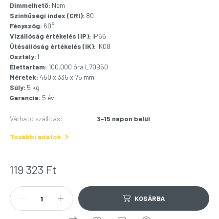
Dimmelhető:
Nem
Színhűségi index (CRI):
80
Fényszög:
60°
Vízállóság értékelés (IP):
IP66
Ütésállóság értékelés (IK):
IK08
Osztály:
I
Élettartam:
100.000 óra L70B50
Méretek:
450 x 335 x 75 mm
Súly:
5 kg
Garancia:
5 év
Várható szállítás
:
3-15 napon belül
További adatok
119 323
Ft
KOSÁRBA