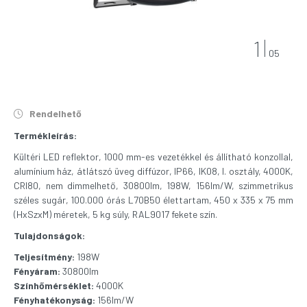
1
05
Rendelhető
Termékleírás:
Kültéri LED reflektor, 1000 mm-es vezetékkel és állítható konzollal,
alumínium ház, átlátszó üveg diffúzor, IP66, IK08, I. osztály, 4000K,
CRI80, nem dimmelhető, 30800lm, 198W, 156lm/W, szimmetrikus
széles sugár, 100.000 órás L70B50 élettartam, 450 x 335 x 75 mm
(HxSzxM) méretek, 5 kg súly, RAL9017 fekete szín.
Tulajdonságok:
Teljesítmény:
198W
Fényáram:
30800lm
Színhőmérséklet:
4000K
Fényhatékonyság:
156lm/W