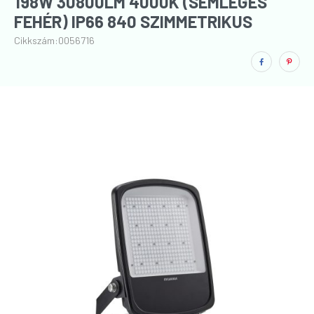
198W 30800LM 4000K (SEMLEGES
FEHÉR) IP66 840 SZIMMETRIKUS
FEKETE LED-ES REFLEKTOR
Cikkszám:
0056716