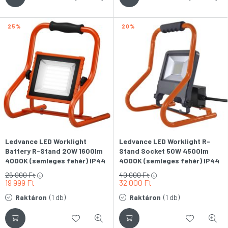
25
20
Ledvance LED Worklight
Ledvance LED Worklight R-
Battery R-Stand 20W 1600lm
Stand Socket 50W 4500lm
4000K (semleges fehér) IP44
4000K (semleges fehér) IP44
akkumlátoros munkalámpa
LED-es munkalámpa
26 900
Ft
40 000
Ft
19 999
Ft
32 000
Ft
Raktáron
(1 db)
Raktáron
(1 db)