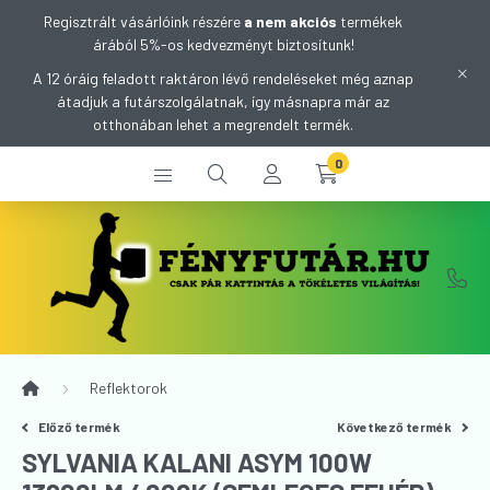
Regisztrált vásárlóink részére
a nem akciós
termékek
árából 5%-os kedvezményt biztosítunk!
A 12 óráig feladott raktáron lévő rendeléseket még aznap
átadjuk a futárszolgálatnak, így másnapra már az
otthonában lehet a megrendelt termék.
0
Reflektorok
Előző termék
Következő termék
SYLVANIA KALANI ASYM 100W