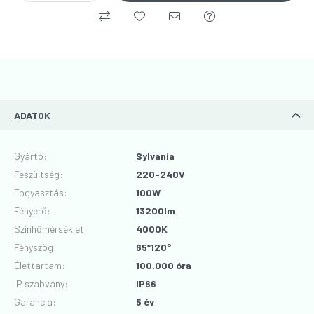
ADATOK
Gyártó
:
Sylvania
Feszültség
:
220-240V
Fogyasztás
:
100W
Fényerő
:
13200lm
Színhőmérséklet
:
4000K
Fényszög
:
65*120°
Élettartam
:
100.000 óra
IP szabvány
:
IP66
Garancia
:
5 év