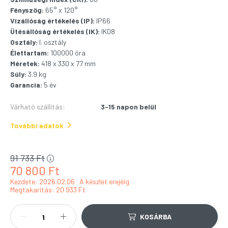
Fényszög:
65° x 120°
Vízállóság értékelés (IP):
IP66
Ütésállóság értékelés (IK):
IK08
Osztály:
I. osztály
Élettartam:
100000 óra
Méretek:
418 x 330 x 77 mm
Súly:
3.9 kg
Garancia:
5 év
Várható szállítás
:
3-15 napon belül
További adatok
91 733
Ft
70 800
Ft
Kezdete: 2026.02.06
A készlet erejéig
Megtakarítás
20 933 Ft
KOSÁRBA