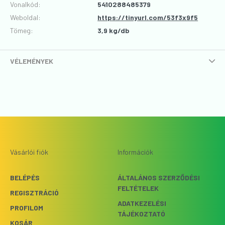
Vonalkód
:
5410288485379
Weboldal:
https://tinyurl.com/53f3x9f5
Tömeg:
3,9 kg/db
VÉLEMÉNYEK
Vásárlói fiók
Információk
BELÉPÉS
ÁLTALÁNOS SZERZŐDÉSI
FELTÉTELEK
REGISZTRÁCIÓ
ADATKEZELÉSI
PROFILOM
TÁJÉKOZTATÓ
KOSÁR