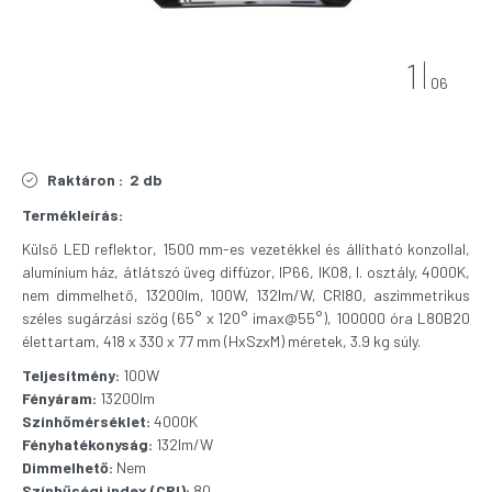
1
06
Raktáron :
2 db
Termékleírás:
Külső LED reflektor, 1500 mm-es vezetékkel és állítható konzollal,
alumínium ház, átlátszó üveg diffúzor, IP66, IK08, I. osztály, 4000K,
nem dimmelhető, 13200lm, 100W, 132lm/W, CRI80, aszimmetrikus
széles sugárzási szög (65° x 120° imax@55°), 100000 óra L80B20
élettartam, 418 x 330 x 77 mm (HxSzxM) méretek, 3.9 kg súly.
Teljesítmény:
100W
Fényáram:
13200lm
Színhőmérséklet:
4000K
Fényhatékonyság:
132lm/W
Dimmelhető:
Nem
Színhűségi index (CRI):
80