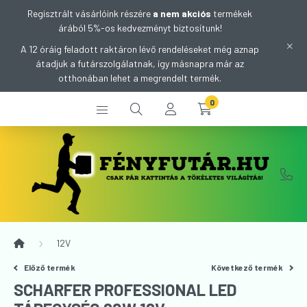
Regisztrált vásárlóink részére
a nem akciós
termékek
árából 5%-os kedvezményt biztosítunk!
A 12 óráig feladott raktáron lévő rendeléseket még aznap
átadjuk a futárszolgálatnak, így másnapra már az
otthonában lehet a megrendelt termék.
0
12V
Előző termék
Következő termék
SCHARFER PROFESSIONAL LED