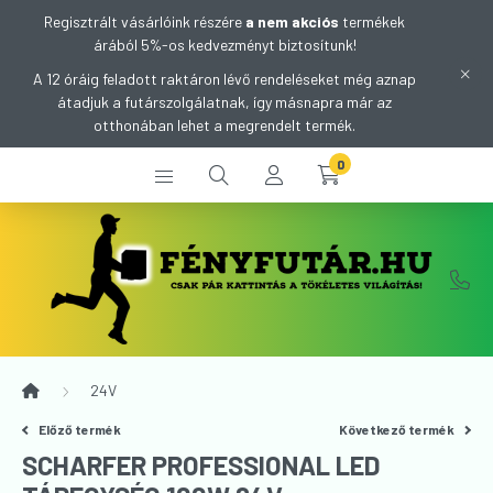
Regisztrált vásárlóink részére
a nem akciós
termékek
árából 5%-os kedvezményt biztosítunk!
A 12 óráig feladott raktáron lévő rendeléseket még aznap
átadjuk a futárszolgálatnak, így másnapra már az
otthonában lehet a megrendelt termék.
0
24V
Előző termék
Következő termék
SCHARFER PROFESSIONAL LED