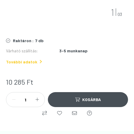
1
03
Raktáron :
7 db
Várható szállítás
:
3-5 munkanap
További adatok
10 285
Ft
KOSÁRBA