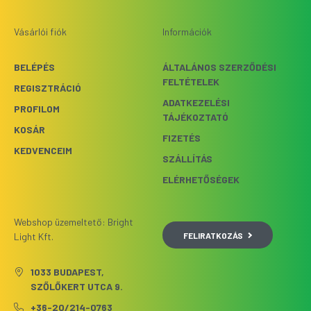
Vásárlói fiók
Információk
BELÉPÉS
ÁLTALÁNOS SZERZŐDÉSI
FELTÉTELEK
REGISZTRÁCIÓ
ADATKEZELÉSI
PROFILOM
TÁJÉKOZTATÓ
KOSÁR
FIZETÉS
KEDVENCEIM
SZÁLLÍTÁS
ELÉRHETŐSÉGEK
Webshop üzemeltető: Bright
FELIRATKOZÁS
Light Kft.
1033 BUDAPEST,
SZŐLŐKERT UTCA 9.
+36-20/214-0763