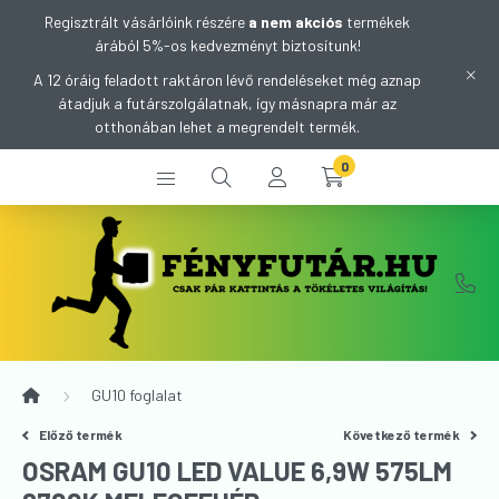
Regisztrált vásárlóink részére
a nem akciós
termékek
árából 5%-os kedvezményt biztosítunk!
A 12 óráig feladott raktáron lévő rendeléseket még aznap
átadjuk a futárszolgálatnak, így másnapra már az
otthonában lehet a megrendelt termék.
0
GU10 foglalat
Előző termék
Következő termék
OSRAM GU10 LED VALUE 6,9W 575LM