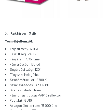
Raktáron :
3 db
Termékjellemzők
Teljesítmény: 6,9 W
Feszültség: 240 V
Fényáram: 575 lumen
Fényerősség: 180 cd
Sugárzási szög: 120°
Fényszín: Melegfehér
Színhőmérséklet: 2700 K
Színvisszaadás (CRI): ≥ 80
Szabályozható: Nem
Fényforrás típusa: PAR16 reflektor
Foglalat: GU10
Átlagos élettartam: 15 000 óra