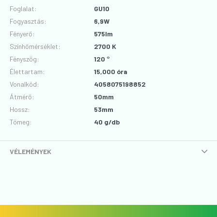
Foglalat
:
GU10
Fogyasztás
:
6,9W
Fényerő
:
575lm
Színhőmérséklet
:
2700 K
Fényszög
:
120 °
Élettartam
:
15,000 óra
Vonalkód
:
4058075198852
Átmérő
:
50mm
Hossz
:
53mm
Tömeg:
40 g/db
VÉLEMÉNYEK