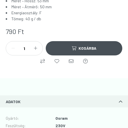
Méret – Hossz: 53 mm
Méret – Átmérő: 50 mm
Energiaosztály: F
Tömeg: 40 g / db
790
Ft
KOSÁRBA
ADATOK
Gyártó
:
Osram
Feszültség
:
230V