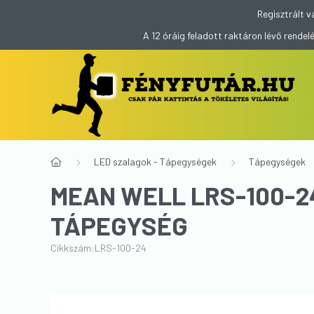
Regisztrált v
A 12 óráig feladott raktáron lévő rend
LED szalagok - Tápegységek
Tápegységek
MEAN WELL LRS-100-24
TÁPEGYSÉG
Cikkszám:
LRS-100-24