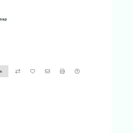
nap
on