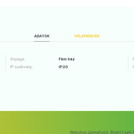
ADATOK
VÉLEMÉNYEK
Anyaga
:
Fém ház
IP szabvány
:
IP20
VÉLEMÉNYT ÍROK
Webshop üzemeltető: Bright Light K