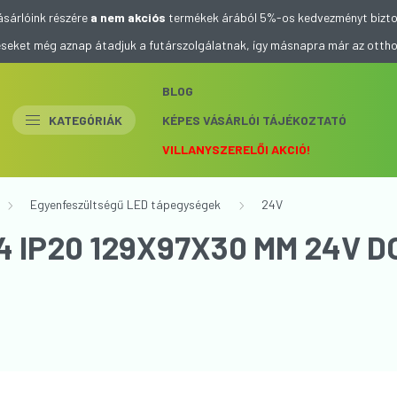
ásárlóink részére
a nem akciós
termékek árából 5%-os kedvezményt bizto
eléseket még aznap átadjuk a futárszolgálatnak, így másnapra már az otth
BLOG
KATEGÓRIÁK
KÉPES VÁSÁRLÓI TÁJÉKOZTATÓ
VILLANYSZERELŐI AKCIÓ!
Egyenfeszültségű LED tápegységek
24V
 IP20 129X97X30 MM 24V D