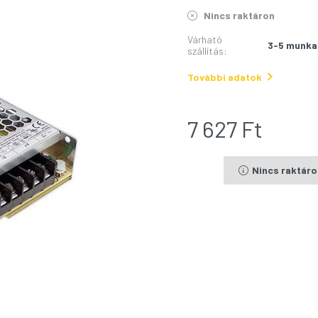
Nincs raktáron
Várható
3-5 munka
szállítás
:
További adatok
7 627
Ft
Nincs raktár