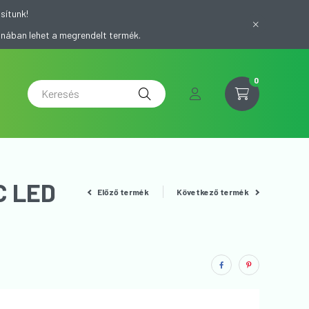
sítunk!
onában lehet a megrendelt termék.
0
C LED
Előző termék
Következő termék