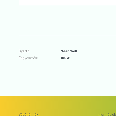
Gyártó
:
Mean Well
Fogyasztás
:
100W
Vásárlói fiók
Információk