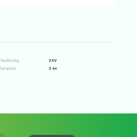
Feszültség
:
24V
Garancia
:
2 év
ft.