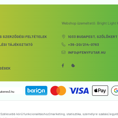
Webshop üzemeltető: Bright Light K
S SZERZŐDÉSI FELTÉTELEK
1033 BUDAPEST, SZŐLŐKERT 
LÉSI TÁJÉKOZTATÓ
+36-20/214-0763
INFO@FENYFUTAR.HU
S
SÉGEK
ukereső.hu
zélesebb körű funkcionalitáshoz (marketing, statisztika, személyre szabás) egyé