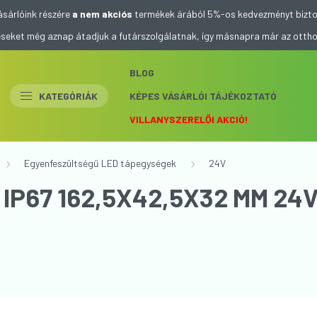
ásárlóink részére
a nem akciós
termékek árából 5%-os kedvezményt bizto
eléseket még aznap átadjuk a futárszolgálatnak, így másnapra már az otth
BLOG
KATEGÓRIÁK
KÉPES VÁSÁRLÓI TÁJÉKOZTATÓ
VILLANYSZERELŐI AKCIÓ!
Egyenfeszültségű LED tápegységek
24V
IP67 162,5X42,5X32 MM 24V