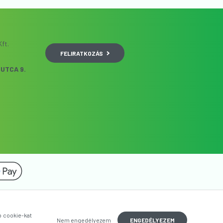
ft.
FELIRATKOZÁS
UTCA 9.
b cookie-kat
Nem engedélyezem
ENGEDÉLYEZEM