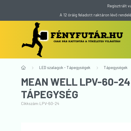
Regisztrált v
A 12 óráig feladott raktáron lévő rend
LED szalagok - Tápegységek
Tápegységek
MEAN WELL LPV-60-24 
TÁPEGYSÉG
Cikkszám:
LPV-60-24