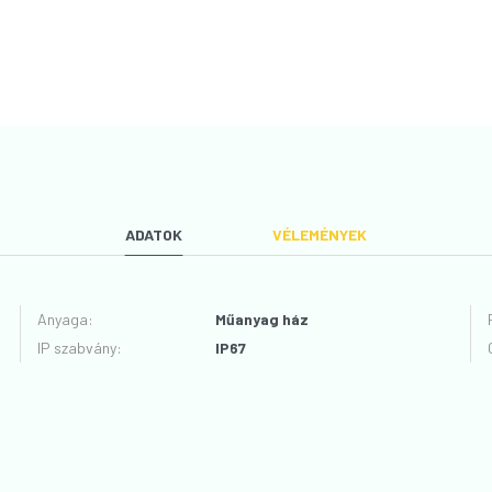
ADATOK
VÉLEMÉNYEK
Anyaga
:
Műanyag ház
IP szabvány
:
IP67
VÉLEMÉNYT ÍROK