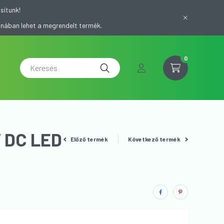
sítunk!
onában lehet a megrendelt termék.
0
 DC LED
Előző termék
Következő termék