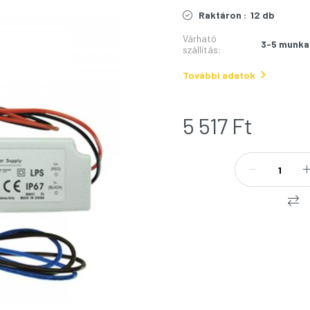
Raktáron :
12 db
Várható
3-5 munka
szállítás
:
További adatok
5 517
Ft