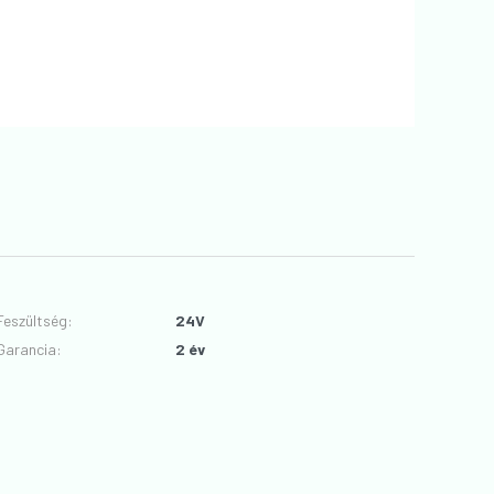
Feszültség
:
24V
Garancia
:
2 év