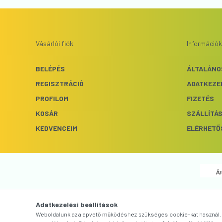
Vásárlói fiók
Információk
BELÉPÉS
ÁLTALÁNO
REGISZTRÁCIÓ
ADATKEZE
PROFILOM
FIZETÉS
KOSÁR
SZÁLLÍTÁ
KEDVENCEIM
ELÉRHETŐ
Ár
Adatkezelési beállítások
Weboldalunk az alapvető működéshez szükséges cookie-kat használ. S