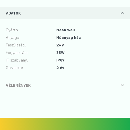
ADATOK
Gyártó
:
Mean Well
Anyaga
:
Műanyag ház
Feszültség
:
24V
Fogyasztás
:
35W
IP szabvány
:
IP67
Garancia
:
2 év
VÉLEMÉNYEK