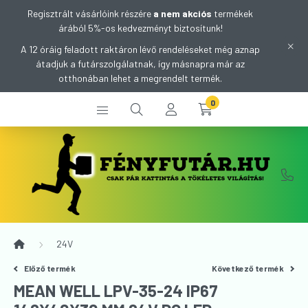
Regisztrált vásárlóink részére
a nem akciós
termékek
árából 5%-os kedvezményt biztosítunk!
A 12 óráig feladott raktáron lévő rendeléseket még aznap
átadjuk a futárszolgálatnak, így másnapra már az
otthonában lehet a megrendelt termék.
0
24V
Előző termék
Következő termék
MEAN WELL LPV-35-24 IP67