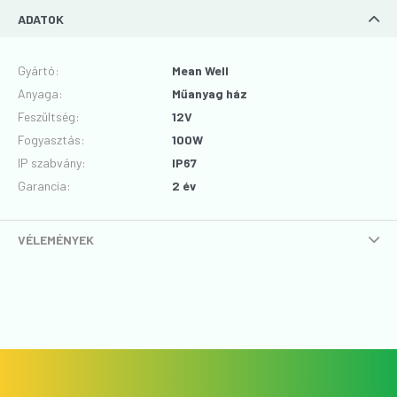
ADATOK
Gyártó
:
Mean Well
Anyaga
:
Műanyag ház
Feszültség
:
12V
Fogyasztás
:
100W
IP szabvány
:
IP67
Garancia
:
2 év
VÉLEMÉNYEK