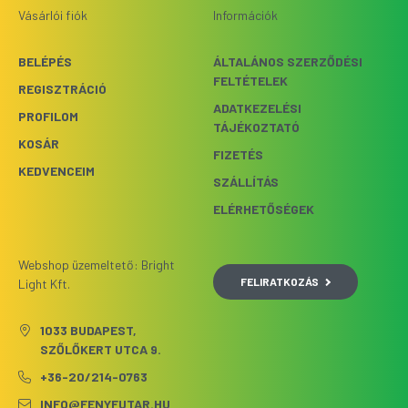
Vásárlói fiók
Információk
BELÉPÉS
ÁLTALÁNOS SZERZŐDÉSI
FELTÉTELEK
REGISZTRÁCIÓ
ADATKEZELÉSI
PROFILOM
TÁJÉKOZTATÓ
KOSÁR
FIZETÉS
KEDVENCEIM
SZÁLLÍTÁS
ELÉRHETŐSÉGEK
Webshop üzemeltető: Bright
FELIRATKOZÁS
Light Kft.
1033 BUDAPEST,
SZŐLŐKERT UTCA 9.
+36-20/214-0763
INFO@FENYFUTAR.HU