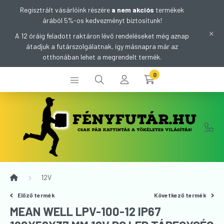
Regisztrált vásárlóink részére
a nem akciós
termékek
árából 5%-os kedvezményt biztosítunk!
A 12 óráig feladott raktáron lévő rendeléseket még aznap
átadjuk a futárszolgálatnak, így másnapra már az
otthonában lehet a megrendelt termék.
0
12V
Előző termék
Következő termék
MEAN WELL LPV-100-12 IP67