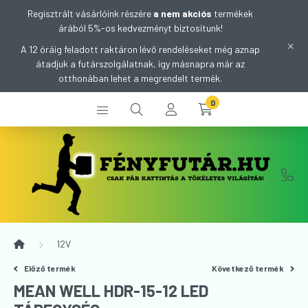
Regisztrált vásárlóink részére
a nem akciós
termékek
árából 5%-os kedvezményt biztosítunk!
A 12 óráig feladott raktáron lévő rendeléseket még aznap
átadjuk a futárszolgálatnak, így másnapra már az
otthonában lehet a megrendelt termék.
0
12V
Előző termék
Következő termék
MEAN WELL HDR-15-12 LED