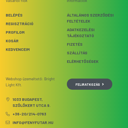
Vásárlói fiók
Információk
BELÉPÉS
ÁLTALÁNOS SZERZŐDÉSI
FELTÉTELEK
REGISZTRÁCIÓ
ADATKEZELÉSI
PROFILOM
TÁJÉKOZTATÓ
KOSÁR
FIZETÉS
KEDVENCEIM
SZÁLLÍTÁS
ELÉRHETŐSÉGEK
Webshop üzemeltető: Bright
FELIRATKOZÁS
Light Kft.
1033 BUDAPEST,
SZŐLŐKERT UTCA 9.
+36-20/214-0763
INFO@FENYFUTAR.HU