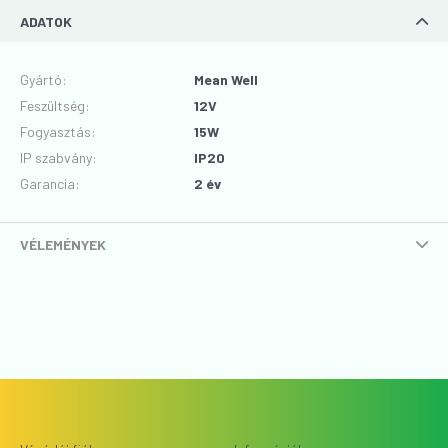
ADATOK
Gyártó
:
Mean Well
Feszültség
:
12V
Fogyasztás
:
15W
IP szabvány
:
IP20
Garancia
:
2 év
VÉLEMÉNYEK