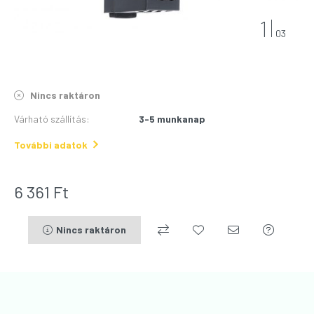
1
03
Nincs raktáron
Várható szállítás
:
3-5 munkanap
További adatok
6 361
Ft
Nincs raktáron