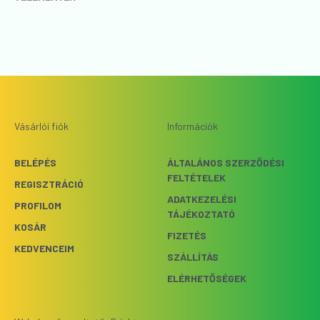
Vásárlói fiók
Információk
BELÉPÉS
ÁLTALÁNOS SZERZŐDÉSI
FELTÉTELEK
REGISZTRÁCIÓ
ADATKEZELÉSI
PROFILOM
TÁJÉKOZTATÓ
KOSÁR
FIZETÉS
KEDVENCEIM
SZÁLLÍTÁS
ELÉRHETŐSÉGEK