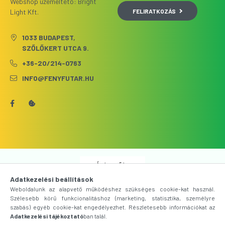
Webshop üzemeltető: Bright
FELIRATKOZÁS
Light Kft.
1033 BUDAPEST,
SZŐLŐKERT UTCA 9.
+36-20/214-0763
INFO@FENYFUTAR.HU
Árukereső.hu
Adatkezelési beállítások
Weboldalunk az alapvető működéshez szükséges cookie-kat használ.
Szélesebb körű funkcionalitáshoz (marketing, statisztika, személyre
szabás) egyéb cookie-kat engedélyezhet. Részletesebb információkat az
Adatkezelési tájékoztató
ban talál.