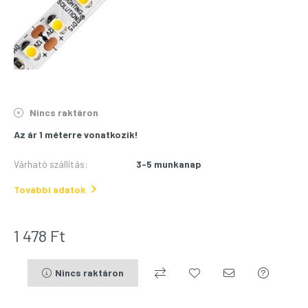
Nincs raktáron
Az ár 1 méterre vonatkozik!
Várható szállítás
:
3-5 munkanap
További adatok
1 478
Ft
Nincs raktáron