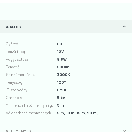
ADATOK
Gyártó
:
LS
Feszültség
:
12V
Fogyasztás
:
9.6W
Fényerő
:
900lm
Színhőmérséklet
:
3000K
Fényszög
:
120°
IP szabvány
:
IP20
Garancia
:
5 év
Min. rendelhető mennyiség:
5 m
Választható mennyiségek:
5 m, 10 m, 15 m, 20 m, ...
VÉLEMÉNYEK