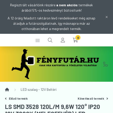
Regisztrált vásárlóink részére
a nem akciós
termékek
árából 5%-os kedvezményt biztosítunk!
A 12 óráig feladott raktáron lévő rendeléseket még aznap
átadjuk a futárszolgálatnak, így másnapra már az
otthonában lehet a megrendelt termék.
0
LED szalag - 12V Beltéri
Előző termék
Következő termék
LS SMD 3528 120L/M 9,6W 120° IP20