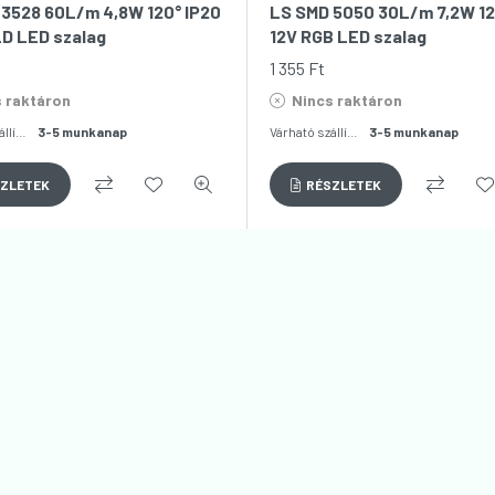
3528 60L/m 4,8W 120° IP20
LS SMD 5050 30L/m 7,2W 12
D LED szalag
12V RGB LED szalag
1 355
Ft
 raktáron
Nincs raktáron
Várható szállítás:
3-5 munkanap
Várható szállítás:
3-5 munkanap