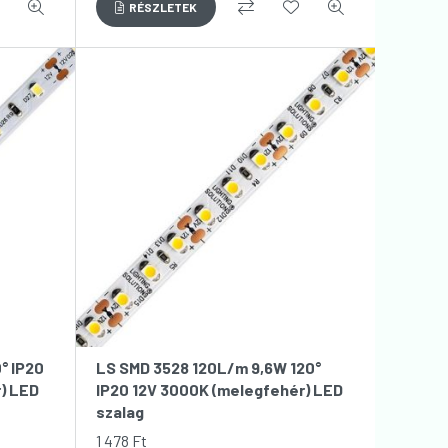
° IP20
LS SMD 3528 120L/m 9,6W 120°
) LED
IP20 12V 3000K (melegfehér) LED
szalag
1 478
Ft