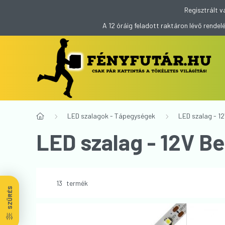
Regisztrált v
A 12 óráig feladott raktáron lévő rend
LED szalagok - Tápegységek
LED szalag - 1
LED szalag - 12V Be
13
termék
SZŰRÉS