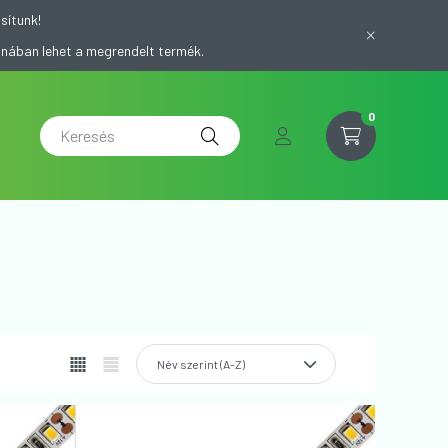
sítunk!
onában lehet a megrendelt termék.
0