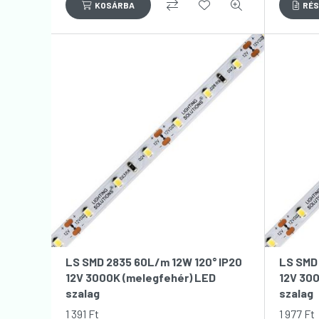
LS SMD 2835 60L/m 12W 120° IP20
LS SMD 
12V 3000K (melegfehér) LED
12V 30
szalag
szalag
1 391
Ft
1 977
Ft