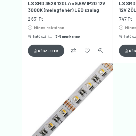
LS SMD 3528 120L/m 9,6W IP20 12V
LS SMD 
3000K (melegfehér) LED szalag
12V ZÖL
2 631
Ft
747
Ft
Nincs raktáron
Nincs
Várható szállítás:
3-5 munkanap