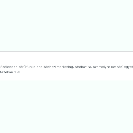
zélesebb körű funkcionalitáshoz (marketing, statisztika, személyre szabás) egyé
tató
ban talál.
Webshop üzemeltető: Bright Light K
S SZERZŐDÉSI FELTÉTELEK
1033 BUDAPEST, SZŐLŐKERT 