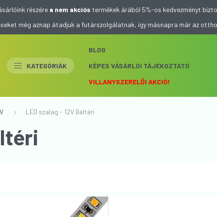
ásárlóink részére
a nem akciós
termékek árából 5%-os kedvezményt bizto
eléseket még aznap átadjuk a futárszolgálatnak, így másnapra már az otth
BLOG
KATEGÓRIÁK
KÉPES VÁSÁRLÓI TÁJÉKOZTATÓ
VILLANYSZERELŐI AKCIÓ!
2V
LED szalag - 12V Beltéri
ltéri