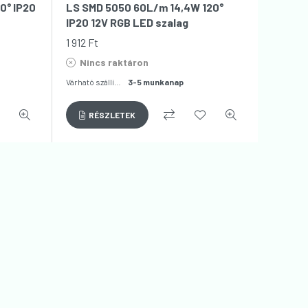
0° IP20
LS SMD 5050 60L/m 14,4W 120°
IP20 12V RGB LED szalag
1 912
Ft
Nincs raktáron
Várható szállítás:
3-5 munkanap