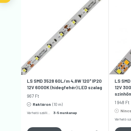
LS SMD 3528 60L/m 4,8W 120° IP20
LS SMD 
12V 6000K (hidegfehér) LED szalag
12V 30
színhőm
967
Ft
1 948
Ft
Raktáron
(10 m)
Nincs
Várható szállítás:
3-5 munkanap