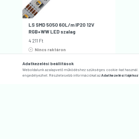
LS SMD 5050 60L/m IP20 12V
RGB+WW LED szalag
4 211
Ft
Nincs raktáron
Várható szállítás:
3-5 munkanap
Adatkezelési beállítások
Weboldalunk az alapvető működéshez szükséges cookie-kat használ. S
engedélyezhet. Részletesebb információkat az
Adatkezelési tájékoz
Vásárlói fiók
Információk
BELÉPÉS
ÁLTALÁNO