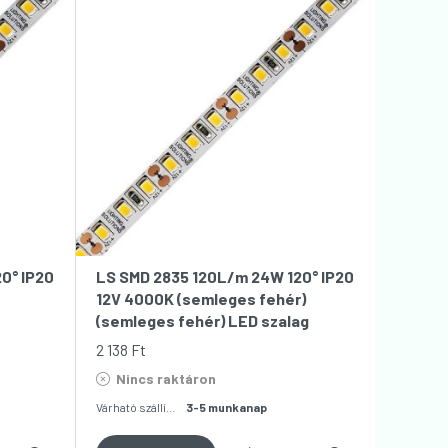
0° IP20
LS SMD 2835 120L/m 24W 120° IP20
12V 4000K (semleges fehér)
(semleges fehér) LED szalag
2 138
Ft
Nincs raktáron
Várható szállítás:
3-5 munkanap