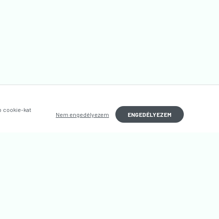
b cookie-kat
Nem engedélyezem
ENGEDÉLYEZEM
ft.
FELIRATKOZÁS
UTCA 9.