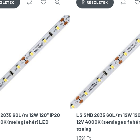
2835 60L/m 12W 120° IP20
LS SMD 2835 60L/m 12W 120
00K (melegfehér) LED
12V 4000K (semleges fehér
szalag
1 391
Ft