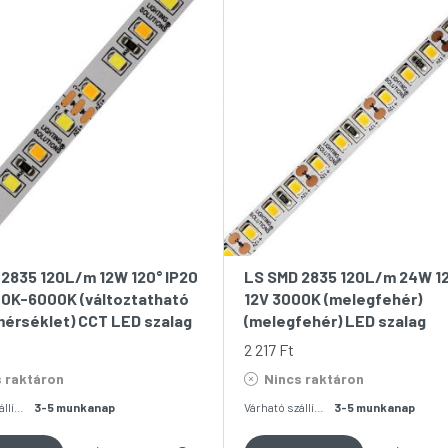
2835 120L/m 12W 120° IP20
LS SMD 2835 120L/m 24W 12
00K-6000K (változtatható
12V 3000K (melegfehér)
érséklet) CCT LED szalag
(melegfehér) LED szalag
2 217
Ft
 raktáron
Nincs raktáron
Várható szállítás:
3-5 munkanap
Várható szállítás:
3-5 munkanap