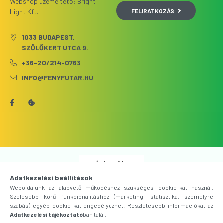
Webshop üzemeltető: Bright
FELIRATKOZÁS
Light Kft.
1033 BUDAPEST,
SZŐLŐKERT UTCA 9.
+36-20/214-0763
INFO@FENYFUTAR.HU
Árukereső.hu
Adatkezelési beállítások
Weboldalunk az alapvető működéshez szükséges cookie-kat használ.
Szélesebb körű funkcionalitáshoz (marketing, statisztika, személyre
szabás) egyéb cookie-kat engedélyezhet. Részletesebb információkat az
Adatkezelési tájékoztató
ban talál.