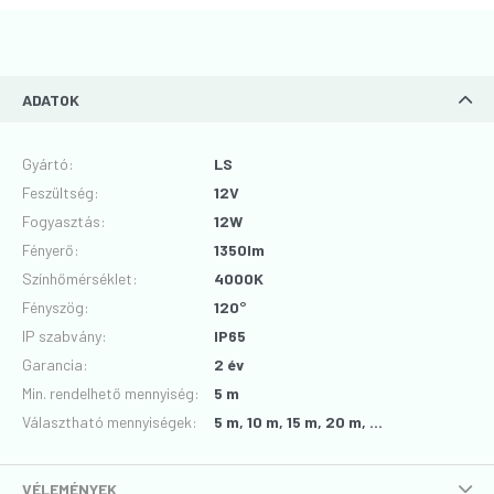
ADATOK
Gyártó
:
LS
Feszültség
:
12V
Fogyasztás
:
12W
Fényerő
:
1350lm
Színhőmérséklet
:
4000K
Fényszög
:
120°
IP szabvány
:
IP65
Garancia
:
2 év
Min. rendelhető mennyiség:
5 m
Választható mennyiségek:
5 m, 10 m, 15 m, 20 m, ...
VÉLEMÉNYEK