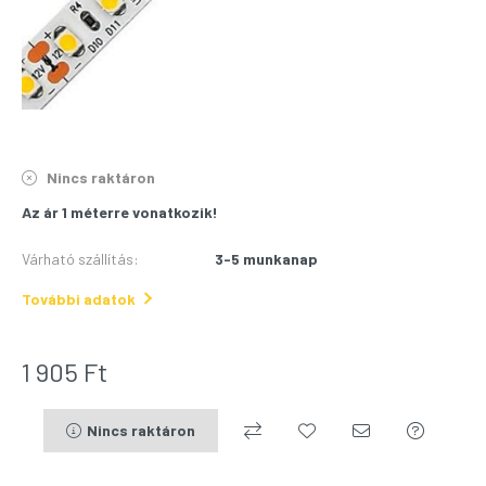
Nincs raktáron
Az ár 1 méterre vonatkozik!
Várható szállítás
:
3-5 munkanap
További adatok
1 905
Ft
Nincs raktáron