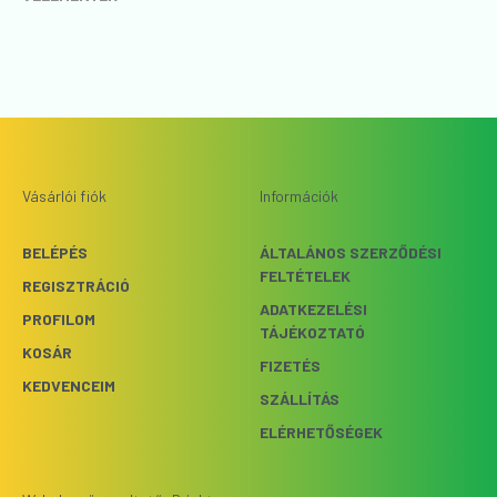
Vásárlói fiók
Információk
BELÉPÉS
ÁLTALÁNOS SZERZŐDÉSI
FELTÉTELEK
REGISZTRÁCIÓ
ADATKEZELÉSI
PROFILOM
TÁJÉKOZTATÓ
KOSÁR
FIZETÉS
KEDVENCEIM
SZÁLLÍTÁS
ELÉRHETŐSÉGEK