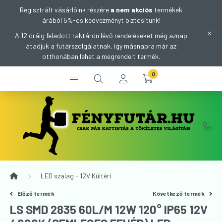
Regisztrált vásárlóink részére
a nem akciós
termékek
árából 5%-os kedvezményt biztosítunk!
A 12 óráig feladott raktáron lévő rendeléseket még aznap
átadjuk a futárszolgálatnak, így másnapra már az
otthonában lehet a megrendelt termék.
0
LED szalag - 12V Kültéri
Előző termék
Következő termék
LS SMD 2835 60L/M 12W 120° IP65 12V