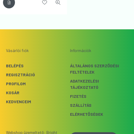
Vásárlói fiók
Információk
BELÉPÉS
ÁLTALÁNOS SZERZŐDÉSI
FELTÉTELEK
REGISZTRÁCIÓ
ADATKEZELÉSI
PROFILOM
TÁJÉKOZTATÓ
KOSÁR
FIZETÉS
KEDVENCEIM
SZÁLLÍTÁS
ELÉRHETŐSÉGEK
Webshop üzemeltető: Bright