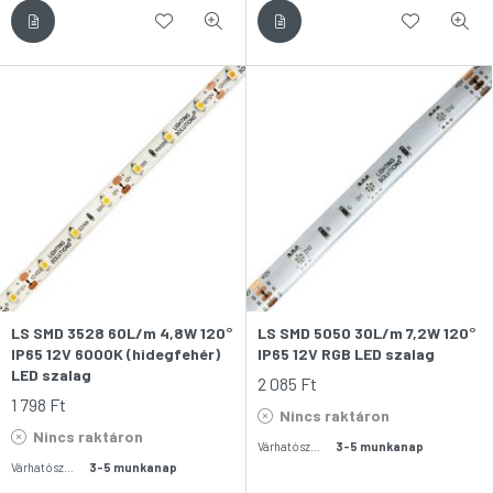
LS SMD 3528 60L/m 4,8W 120°
LS SMD 5050 30L/m 7,2W 120°
IP65 12V 6000K (hidegfehér)
IP65 12V RGB LED szalag
LED szalag
2 085
Ft
1 798
Ft
Nincs raktáron
Nincs raktáron
Várható szállítás:
3-5 munkanap
Várható szállítás:
3-5 munkanap