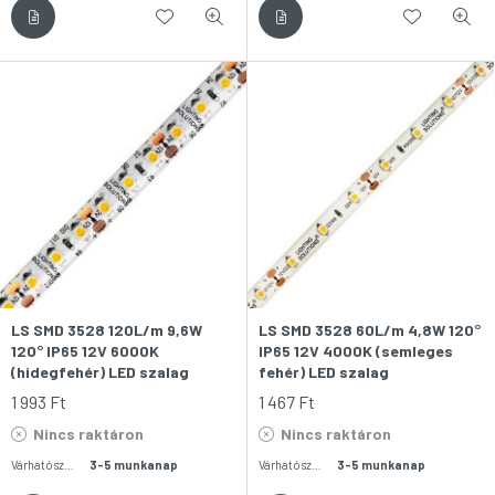
LS SMD 3528 120L/m 9,6W
LS SMD 3528 60L/m 4,8W 120°
120° IP65 12V 6000K
IP65 12V 4000K (semleges
(hidegfehér) LED szalag
fehér) LED szalag
1 993
Ft
1 467
Ft
Nincs raktáron
Nincs raktáron
Várható szállítás:
3-5 munkanap
Várható szállítás:
3-5 munkanap