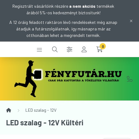
Regisztrált vásárlóink részére
a nem akciós
termékek
árából 5%-os kedvezményt biztosítunk!
A 12 óráig feladott raktáron lévő rendeléseket még aznap
átadjuk a futárszolgálatnak, így másnapra már az
otthonában lehet a megrendelt termék.
0
LED szalag - 12V
LED szalag - 12V Kültéri