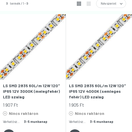
9
termék
1
9
LS SMD 2835 60L/m 12W 120°
LS SMD 2835 60L/m 12W 120°
IP65 12V 3000K (melegfehér)
IP65 12V 4000K (semleges
LED szalag
fehér) LED szalag
1 907
Ft
1 905
Ft
Nincs raktáron
Nincs raktáron
Várható szállítás:
3-5 munkanap
Várható szállítás:
3-5 munkanap