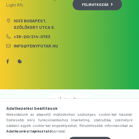
FELIRATKOZÁS
Light Kft.
1033 BUDAPEST,
SZŐLŐKERT UTCA 9.
+36-20/214-0763
INFO@FENYFUTAR.HU
Árukereső.hu
Adatkezelési beállítások
Weboldalunk az alapvető működéshez szükséges cookie-kat használ.
Szélesebb körű funkcionalitáshoz (marketing, statisztika, személyre
szabás) egyéb cookie-kat engedélyezhet. Részletesebb információkat az
Adatkezelési tájékoztató
ban talál.