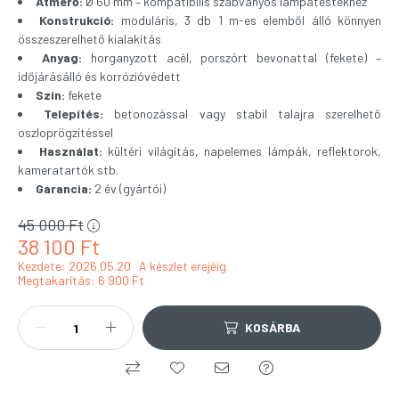
Átmérő:
Ø 60 mm – kompatibilis szabványos lámpatestekhez
Konstrukció:
moduláris, 3 db 1 m-es elemből álló könnyen
összeszerelhető kialakítás
Anyag:
horganyzott acél, porszórt bevonattal (fekete) –
időjárásálló és korrózióvédett
Szín:
fekete
Telepítés:
betonozással vagy stabil talajra szerelhető
oszloprögzítéssel
Használat:
kültéri világítás, napelemes lámpák, reflektorok,
kameratartók stb.
Garancia:
2 év (gyártói)
45 000
Ft
38 100
Ft
Kezdete: 2026.05.20
A készlet erejéig
Megtakarítás
6 900 Ft
KOSÁRBA