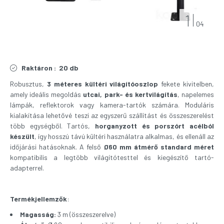
1
04
Raktáron :
20 db
Robusztus,
3 méteres kültéri világítóoszlop
fekete kivitelben,
amely ideális megoldás
utcai, park- és kertvilágítás
, napelemes
lámpák, reflektorok vagy kamera-tartók számára. Moduláris
kialakítása lehetővé teszi az egyszerű szállítást és összeszerelést
több egységből. Tartós,
horganyzott és porszórt acélból
készült
, így hosszú távú kültéri használatra alkalmas, és ellenáll az
időjárási hatásoknak. A felső
Ø60 mm átmérő standard méret
kompatibilis a legtöbb világítótesttel és kiegészítő tartó-
adapterrel.
Termékjellemzők
:
Magasság:
3 m (összeszerelve)