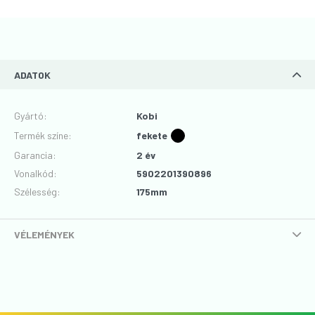
ADATOK
Gyártó
:
Kobi
Termék színe
:
fekete
Garancia
:
2 év
Vonalkód
:
5902201390896
Szélesség
:
175mm
VÉLEMÉNYEK