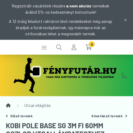
Regisztrált vásárlóink részére
a nem akciós
termékek
árából 5%-os kedvezményt biztosítunk!
A 12 óráig feladott raktáron lévő rendeléseket még aznap
átadjuk a futárszolgálatnak, így másnapra már az
otthonában lehet a megrendelt termék.
0
Utcai világítás
Előző termék
Következő termék
KOBI POLE BASE SG 3M FI 60MM