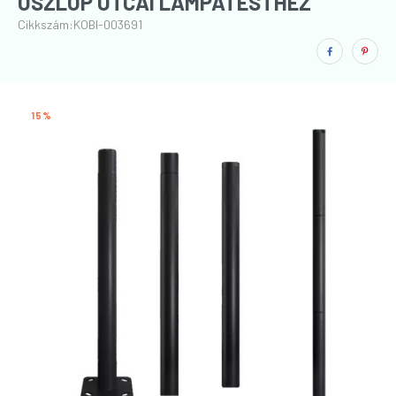
OSZLOP UTCAI LÁMPATESTHEZ
Cikkszám:
KOBI-003691
15