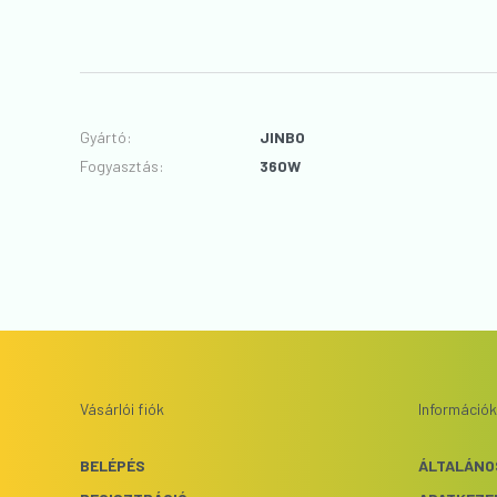
Gyártó
:
JINBO
Fogyasztás
:
360W
Vásárlói fiók
Információk
BELÉPÉS
ÁLTALÁNO