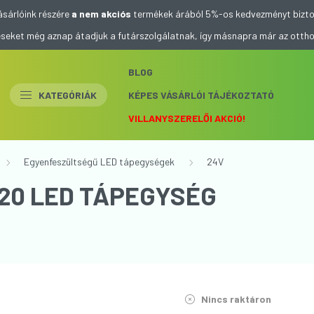
ásárlóink részére
a nem akciós
termékek árából 5%-os kedvezményt bizto
eléseket még aznap átadjuk a futárszolgálatnak, így másnapra már az otth
BLOG
KATEGÓRIÁK
KÉPES VÁSÁRLÓI TÁJÉKOZTATÓ
VILLANYSZERELŐI AKCIÓ!
Egyenfeszültségű LED tápegységek
24V
P20 LED TÁPEGYSÉG
Nincs raktáron