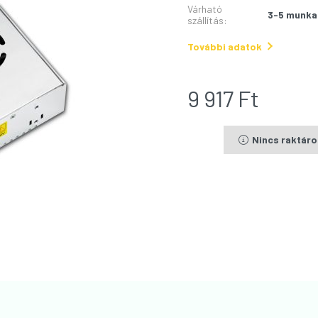
Várható
3-5 munka
szállítás
:
További adatok
9 917
Ft
Nincs raktár