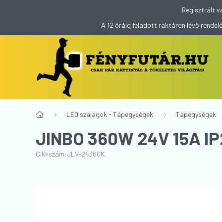
Regisztrált v
A 12 óráig feladott raktáron lévő rend
LED szalagok - Tápegységek
Tápegységek
JINBO 360W 24V 15A I
Cikkszám:
JLV-24360K