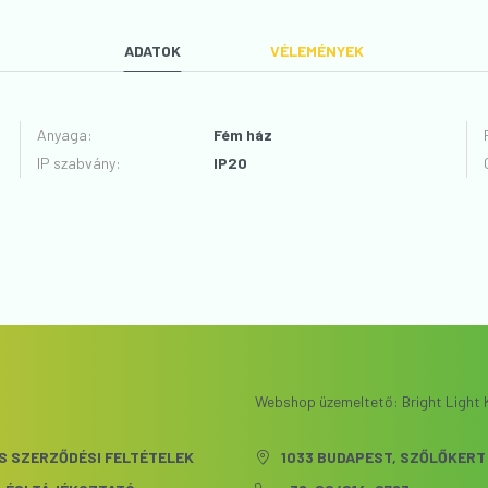
ADATOK
VÉLEMÉNYEK
Anyaga
:
Fém ház
IP szabvány
:
IP20
VÉLEMÉNYT ÍROK
Webshop üzemeltető: Bright Light K
S SZERZŐDÉSI FELTÉTELEK
1033 BUDAPEST, SZŐLŐKERT 