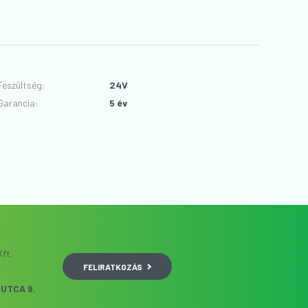
Feszültség
:
24V
Garancia
:
5 év
ft.
FELIRATKOZÁS
UTCA 9.