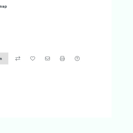
nap
on