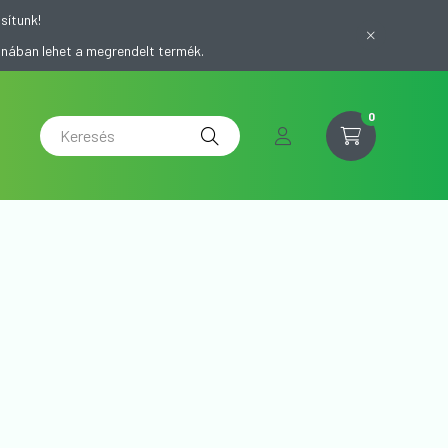
sítunk!
onában lehet a megrendelt termék.
0