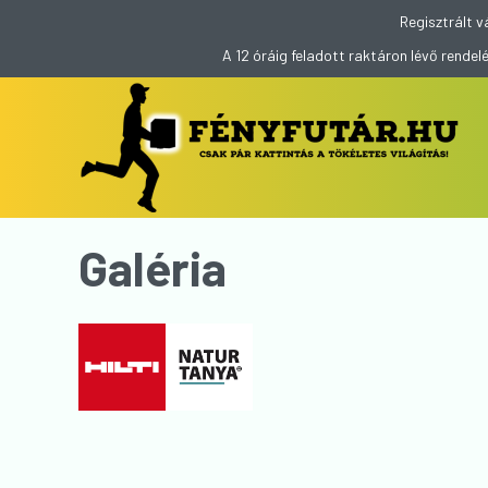
Regisztrált v
A 12 óráig feladott raktáron lévő rend
Galéria