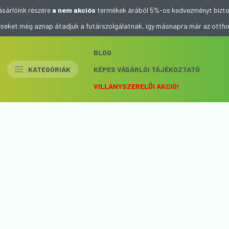
ásárlóink részére
a nem akciós
termékek árából 5%-os kedvezményt bizto
eléseket még aznap átadjuk a futárszolgálatnak, így másnapra már az otth
BLOG
KATEGÓRIÁK
KÉPES VÁSÁRLÓI TÁJÉKOZTATÓ
VILLANYSZERELŐI AKCIÓ!