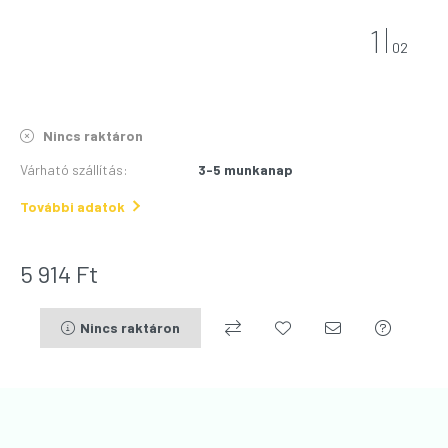
1
02
Nincs raktáron
Várható szállítás
:
3-5 munkanap
További adatok
5 914
Ft
Nincs raktáron