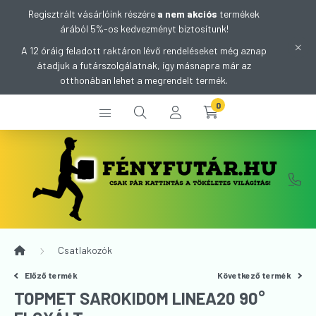
Regisztrált vásárlóink részére
a nem akciós
termékek
árából 5%-os kedvezményt biztosítunk!
A 12 óráig feladott raktáron lévő rendeléseket még aznap
átadjuk a futárszolgálatnak, így másnapra már az
otthonában lehet a megrendelt termék.
0
Csatlakozók
Előző termék
Következő termék
TOPMET SAROKIDOM LINEA20 90°