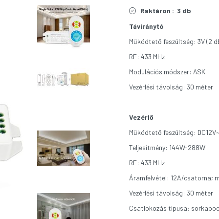
Raktáron :
3 db
Táviránytó
Működtető feszültség: 3V (2 
RF: 433 MHz
Modulációs módszer: ASK
Vezérlési távolság: 30 méter
Vezérlő
Működtető feszültség: DC12V
Teljesítmény: 144W-288W
RF: 433 MHz
Áramfelvétel: 12A/csatorna; 
Vezérlési távolság: 30 méter
Csatlokozás típusa: sorkapo