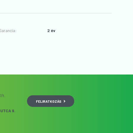
Garancia
:
2 év
ft.
FELIRATKOZÁS
UTCA 9.