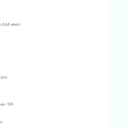
db AAA elem)
~24V
max: 12A
cs