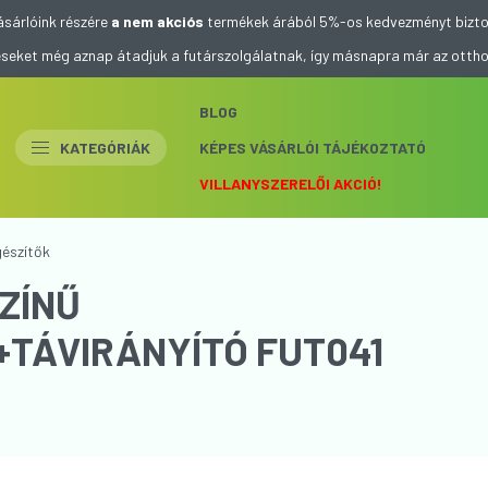
ásárlóink részére
a nem akciós
termékek árából 5%-os kedvezményt bizto
eléseket még aznap átadjuk a futárszolgálatnak, így másnapra már az otth
BLOG
KATEGÓRIÁK
KÉPES VÁSÁRLÓI TÁJÉKOZTATÓ
VILLANYSZERELŐI AKCIÓ!
gészítők
ZÍNŰ
TÁVIRÁNYÍTÓ FUT041