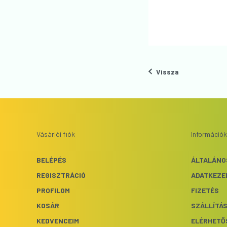
Vissza
Vásárlói fiók
Információk
BELÉPÉS
ÁLTALÁNO
REGISZTRÁCIÓ
ADATKEZE
PROFILOM
FIZETÉS
KOSÁR
SZÁLLÍTÁ
KEDVENCEIM
ELÉRHETŐ