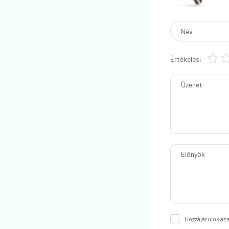
Név
Értékelés:
Üzenet
Előnyök
Hozzájárulok az