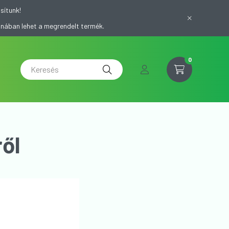
sítunk!
onában lehet a megrendelt termék.
0
ől