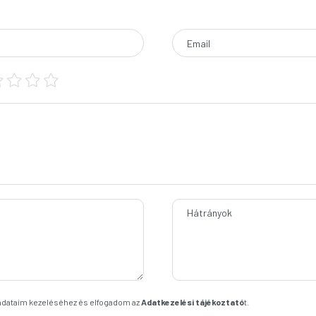
Email
Hátrányok
 adataim kezeléséhez és elfogadom az
Adatkezelési tájékoztató
t.