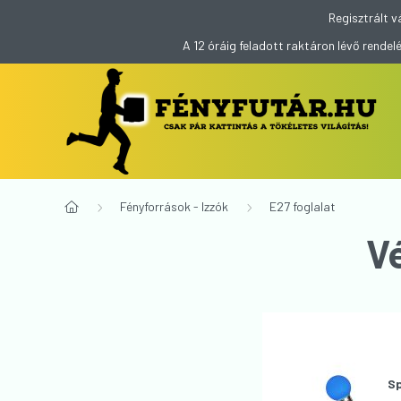
Regisztrált v
A 12 óráig feladott raktáron lévő rend
Fényforrások - Izzók
E27 foglalat
V
Sp