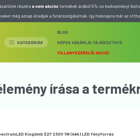
ásárlóink részére
a nem akciós
termékek árából 5%-os kedvezményt bizto
eléseket még aznap átadjuk a futárszolgálatnak, így másnapra már az otth
BLOG
KATEGÓRIÁK
KÉPES VÁSÁRLÓI TÁJÉKOZTATÓ
VILLANYSZERELŐI AKCIÓ!
élemény írása a termékr
ectrumLED Kisgömb E27 230V 1W (kék) LED fényforrás