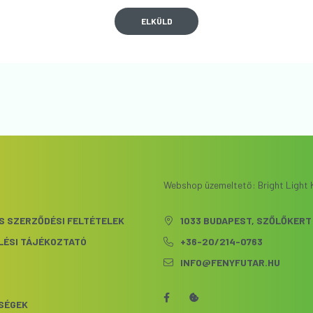
ELKÜLD
Webshop üzemeltető: Bright Light K
S SZERZŐDÉSI FELTÉTELEK
1033 BUDAPEST, SZŐLŐKERT 
LÉSI TÁJÉKOZTATÓ
+36-20/214-0763
INFO@FENYFUTAR.HU
S
SÉGEK