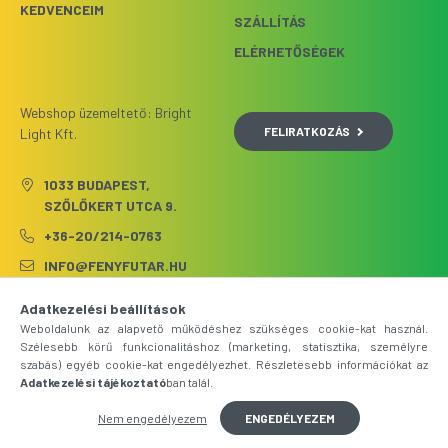
KEDVENCEIM
SZÁLLÍTÁS
ELÉRHETŐSÉGEK
Webshop üzemeltető: Bright
FELIRATKOZÁS
Light Kft.
1033 BUDAPEST,
SZŐLŐKERT UTCA 9.
+36-20/214-0763
INFO@FENYFUTAR.HU
Adatkezelési beállítások
Weboldalunk az alapvető működéshez szükséges cookie-kat használ.
Szélesebb körű funkcionalitáshoz (marketing, statisztika, személyre
szabás) egyéb cookie-kat engedélyezhet. Részletesebb információkat az
Adatkezelési tájékoztató
ban talál.
Nem engedélyezem
ENGEDÉLYEZEM
Árukereső.hu