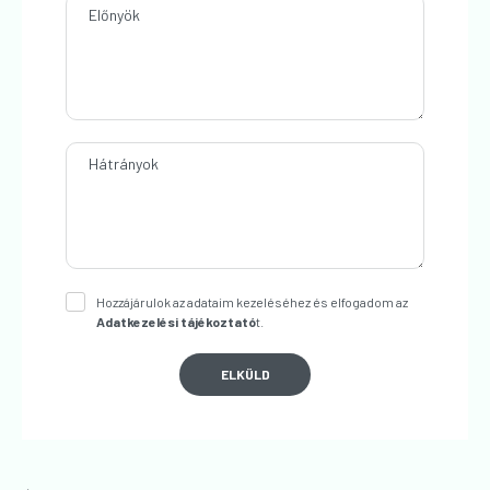
Előnyök
Hátrányok
Hozzájárulok az adataim kezeléséhez és elfogadom az
Adatkezelési tájékoztató
t.
ELKÜLD