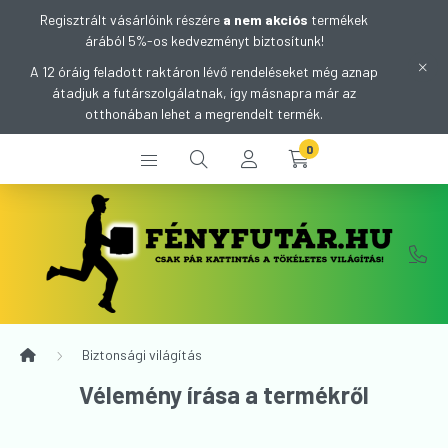
Regisztrált vásárlóink részére
a nem akciós
termékek
árából 5%-os kedvezményt biztosítunk!
A 12 óráig feladott raktáron lévő rendeléseket még aznap
átadjuk a futárszolgálatnak, így másnapra már az
otthonában lehet a megrendelt termék.
0
Biztonsági világítás
Vélemény írása a termékről