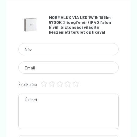
NORMALUX VIA LED 1W 1h 195lm
5700K (hidegfehér) IP40 falon
kívüli biztonsági világító
készenléti terület optikával
Név
Email
Értékelés:
Üzenet