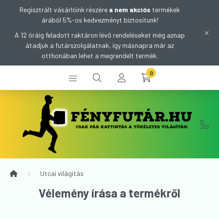
Regisztrált vásárlóink részére
a nem akciós
termékek
árából 5%-os kedvezményt biztosítunk!
A 12 óráig feladott raktáron lévő rendeléseket még aznap
átadjuk a futárszolgálatnak, így másnapra már az
otthonában lehet a megrendelt termék.
0
Utcai világítás
Vélemény írása a termékről