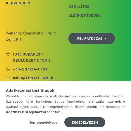
KEDVENCEIM
SZÁLLÍTÁS
ELÉRHETŐSÉGEK
Webshop üzemeltető: Bright
FELIRATKOZÁS
Light Kft.
1033 BUDAPEST,
SZŐLŐKERT UTCA 9.
+36-20/214-0763
INFO@FENYFUTAR.HU
Adatkezelési beállítások
Weboldalunk az alapvető működéshez szükséges cookie-kat használ.
Szélesebb körű funkcionalitáshoz (marketing, statisztika, személyre
szabás) egyéb cookie-kat engedélyezhet. Részletesebb információkat az
Adatkezelési tájékoztató
ban talál.
Nem engedélyezem
ENGEDÉLYEZEM
Árukereső.hu