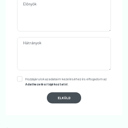
Előnyök
Hátrányok
Hozzájárulok az adataim kezeléséhez és elfogadom az
Adatkezelési tájékoztató
t.
ELKÜLD